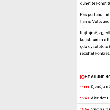
duhet të konstit
Pas përfundimit 
thirrje Vetëvend
Kujtojmë, zgjed
konstituimin e K
çdo dyzetetetë 
rezultat konkret.
MË SHUMË N
Gjendja n
14:41
Aksident 
13:47
Vuçiq i r
13:36