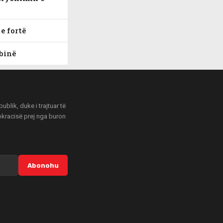
e fortë
rbinë
blik, duke i trajtuar të
mokracisë prej nga buron
Abonohu