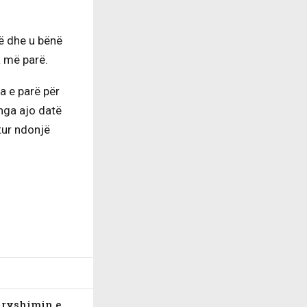
lë dhe u bënë
a më parë.
a e parë për
nga ajo datë
tur ndonjë
dryshimin e