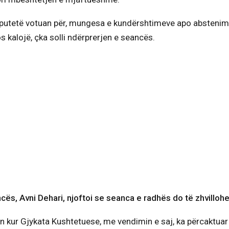
putetë votuan për, mungesa e kundërshtimeve apo abstenim
 kalojë, çka solli ndërprerjen e seancës.
cës, Avni Dehari, njoftoi se seanca e radhës do të zhvillohe
n kur Gjykata Kushtetuese, me vendimin e saj, ka përcaktua