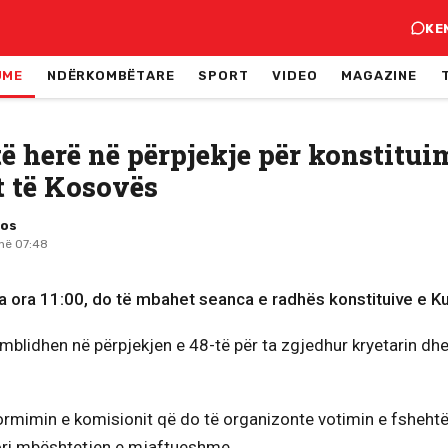
KE
JME
NDËRKOMBËTARE
SPORT
VIDEO
MAGAZINE
të herë në përpjekje për konstitui
 të Kosovës
mos
 në 07:48
ga ora 11:00, do të mbahet seanca e radhës konstituive e Ku
mblidhen në përpjekjen e 48-të për ta zgjedhur kryetarin dhe
rmimin e komisionit që do të organizonte votimin e fshehtë 
ri mbështetjen e mjaftueshme.