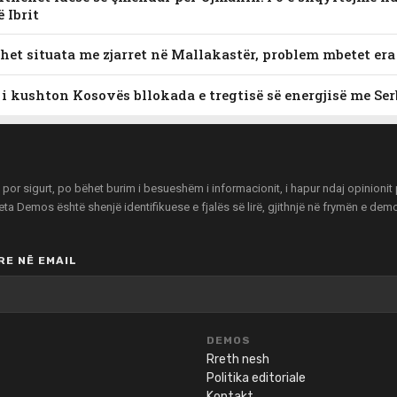
ë Ibrit
het situata me zjarret në Mallakastër, problem mbetet era 
 i kushton Kosovës bllokada e tregtisë së energjisë me Se
r sigurt, po bëhet burim i besueshëm i informacionit, i hapur ndaj opinionit pu
zeta Demos është shenjë identifikuese e fjalës së lirë, gjithnjë në frymën e de
E NË EMAIL
DEMOS
Rreth nesh
Politika editoriale
Kontakt