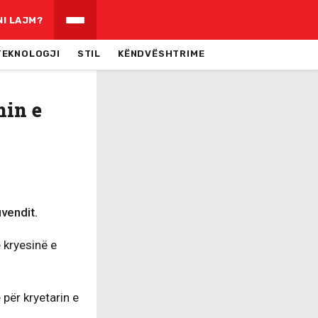
NI LAJM?
TEKNOLOGJI
STIL
KËNDVËSHTRIME
min e
vendit.
 kryesinë e
për kryetarin e