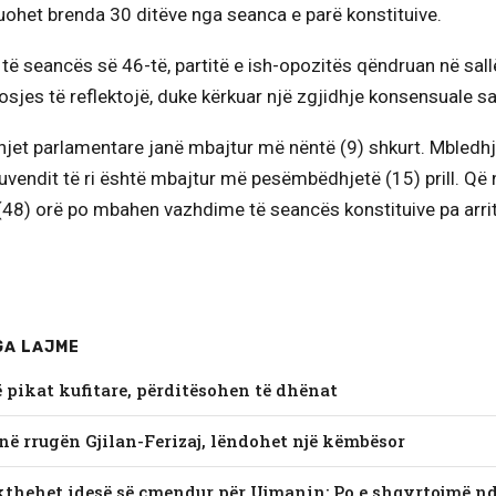
uohet brenda 30 ditëve nga seanca e parë konstituive.
të seancës së 46-të, partitë e ish-opozitës qëndruan në sal
osjes të reflektojë, duke kërkuar një zgjidhje konsensuale s
hjet parlamentare janë mbajtur më nëntë (9) shkurt. Mbledhj
uvendit të ri është mbajtur më pesëmbëdhjetë (15) prill. Që 
(48) orë po mbahen vazhdime të seancës konstituive pa arri
GA LAJME
ë pikat kufitare, përditësohen të dhënat
në rrugën Gjilan-Ferizaj, lëndohet një këmbësor
ikthehet idesë së çmendur për Ujmanin: Po e shqyrtojmë n