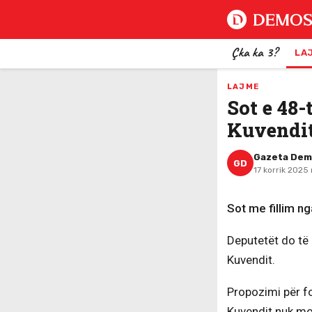
Çka ka 3?
LA
LAJME
Sot e 48-
Kuvendit
Gazeta De
GD
17 korrik 2025
Sot me fillim n
Deputetët do të 
Kuvendit.
Propozimi për fo
Kuvendit nuk mo