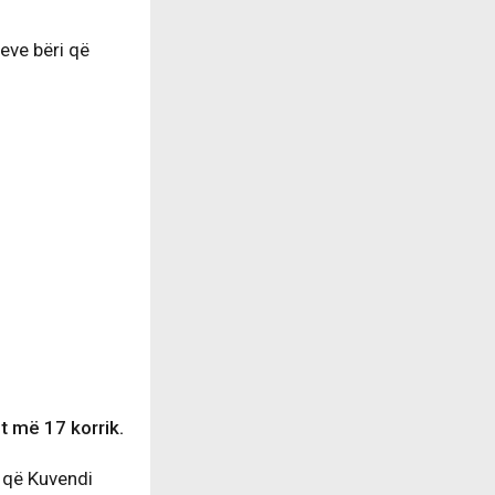
eve bëri që
t më 17 korrik.
r që Kuvendi