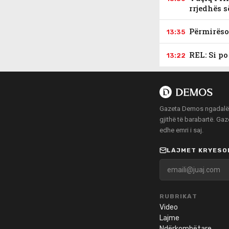
rrjedhës s
Përmirëso
13:35
REL: Si po
13:22
Gazeta Demos ngadalë po
gjithë të barabartë. Ga
edhe emri i saj.
LAJMET KRYESOR
RUBRIKAT
Video
Lajme
Ndërkombëtare