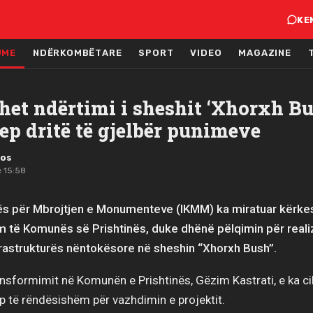
KE
JME
NDËRKOMBËTARE
SPORT
VIDEO
MAGAZINE
het ndërtimi i sheshit ‘Xhorxh Bu
ep dritë të gjelbër punimeve
mos
ë 15:58
ovës për Mbrojtjen e Monumenteve (IKMM) ka miratuar kërke
 të Komunës së Prishtinës, duke dhënë pëlqimin për reali
rastrukturës nëntokësore në sheshin “Xhorxh Bush”.
ransformimit në Komunën e Prishtinës, Gëzim Kastrati, e ka ci
p të rëndësishëm për vazhdimin e projektit.