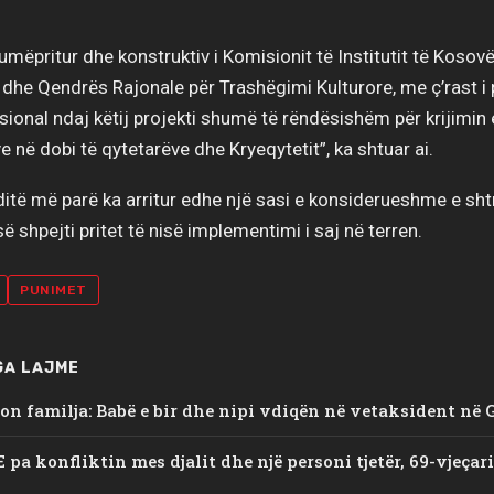
umëpritur dhe konstruktiv i Komisionit të Institutit të Kosov
he Qendrës Rajonale për Trashëgimi Kulturore, me ç’rast i 
ional ndaj këtij projekti shumë të rëndësishëm për krijimin
ve në dobi të qytetarëve dhe Kryeqytetit”, ka shtuar ai.
 ditë më parë ka arritur edhe një sasi e konsiderueshme e sht
së shpejti pritet të nisë implementimi i saj në terren.
PUNIMET
GA LAJME
on familja: Babë e bir dhe nipi vdiqën në vetaksident në 
E pa konfliktin mes djalit dhe një personi tjetër, 69-vjeçar