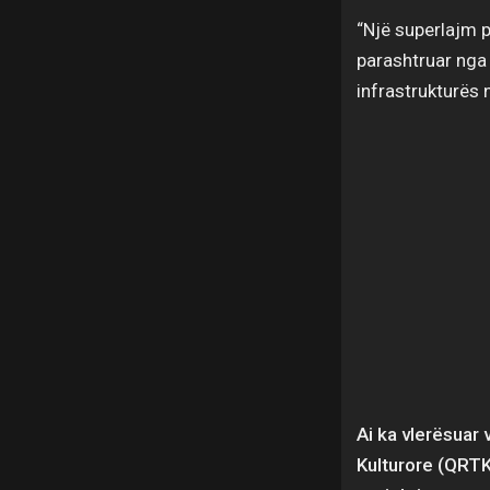
“Një superlajm p
parashtruar nga
infrastrukturës 
Ai ka vlerësuar
Kulturore (QRTK