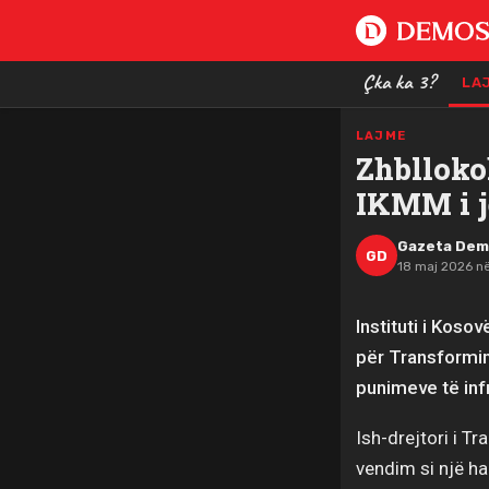
Çka ka 3?
LA
LAJME
Zhblloko
IKMM i j
Gazeta De
GD
18 maj 2026 n
Instituti i Kos
për Transformim
punimeve të inf
Ish-drejtori i T
vendim si një ha