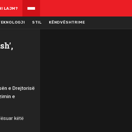
NI LAJM?
TEKNOLOGJI
STIL
KËNDVËSHTRIME
sh’,
sën e Drejtorisë
zimin e
lësuar këtë