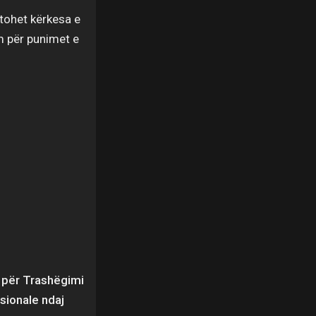
atohet kërkesa e
m për punimet e
e për Trashëgimi
sionale ndaj