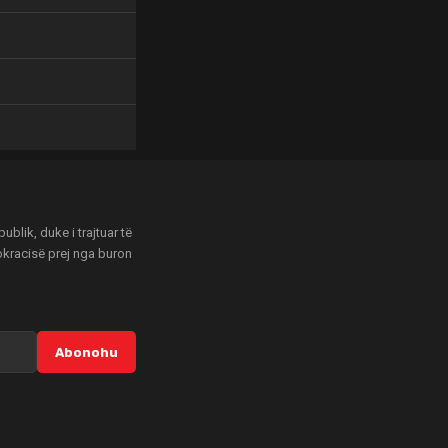
blik, duke i trajtuar të
mokracisë prej nga buron
Abonohu