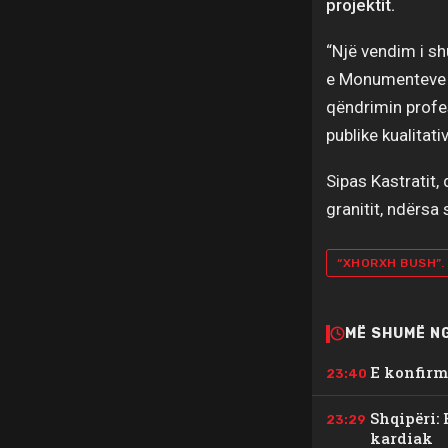
projektit.
“Një vendim i sh
e Monumenteve d
qëndrimin profes
publike kualitati
Sipas Kastratit,
granitit, ndërsa 
“XHORXH BUSH”.
MË SHUMË N
E konfirm
23:40
Shqipëri: 
23:29
kardiak