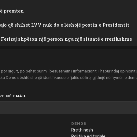
të premten
ajo që shihet LVV nuk do e lëshojë postin e Presidentit
 Ferizaj shpëton një person nga një situatë e rrezikshme
r sigurt, po bëhet burim i besueshëm i informacionit, i hapur ndaj opinionit pu
zeta Demos është shenjë identifikuese e fjalës së lirë, gjithnjë në frymën e de
E NË EMAIL
DEMOS
Rreth nesh
Politika editoriale