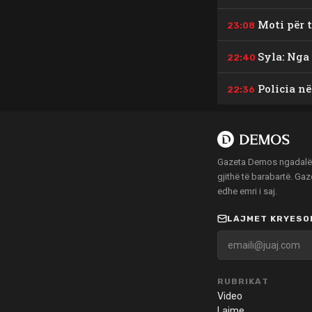
Moti për 
23:08
Syla: Nga 
22:40
Policia në
22:36
Gazeta Demos ngadalë po
gjithë të barabartë. Ga
edhe emri i saj.
LAJMET KRYESOR
RUBRIKAT
Video
Lajme