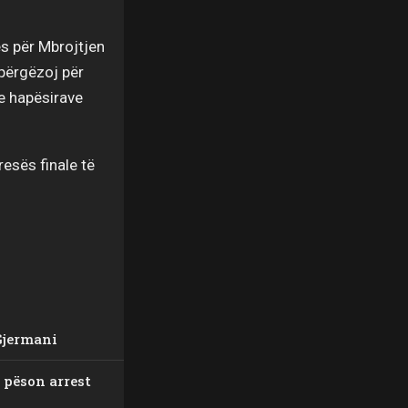
ës për Mbrojtjen
përgëzoj për
 e hapësirave
resës finale të
Gjermani
i pëson arrest