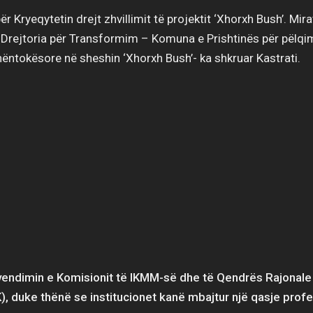
ër Kryeqytetin drejt zhvillimit të projektit ‘Xhorxh Bush’. Mir
 Drejtoria për Transformim – Komuna e Prishtinës për pëlqi
nëntokësore në sheshin ‘Xhorxh Bush’- ka shkruar Kastrati.
 vendimin e Komisionit të IKMM-së dhe të Qendrës Rajonal
), duke thënë se institucionet kanë mbajtur një qasje profe