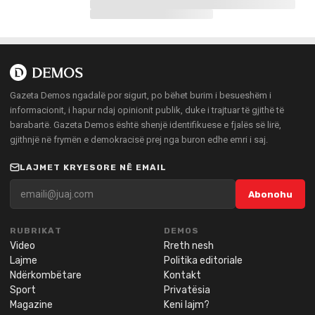
Gazeta Demos ngadalë por sigurt, po bëhet burim i besueshëm i
informacionit, i hapur ndaj opinionit publik, duke i trajtuar të gjithë të
barabartë. Gazeta Demos është shenjë identifikuese e fjalës së lirë,
gjithnjë në frymën e demokracisë prej nga buron edhe emri i saj.
LAJMET KRYESORE NË EMAIL
Abonohu
RUBRIKAT
DEMOS
Video
Rreth nesh
Lajme
Politika editoriale
Ndërkombëtare
Kontakt
Sport
Privatësia
Magazine
Keni lajm?