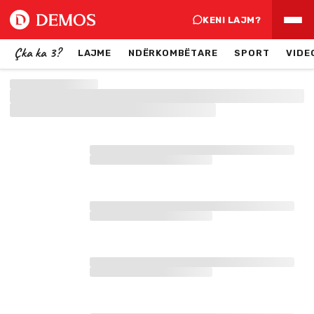
KENI LAJM?
Çka ka 3?
LAJME
NDËRKOMBËTARE
SPORT
VIDE