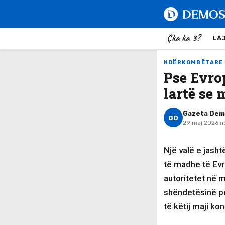
Çka ka 3?
LA
NDËRKOMBËTARE
Pse Evro
lartë se 
Gazeta De
GD
29 maj 2026 n
Një valë e jash
të madhe të Evr
autoritetet në m
shëndetësinë pu
të këtij maji ko