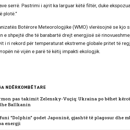
ave serrë. Pastrimi i ajrit ka larguar këtë filtër, duke ekspoz
ë plotë.”
anizatës Botërore Meteorologjike (WMO) vlerësojnë se kjo s
n e shpejtë dhe të barabartë drejt energjisë së rinovueshme
vit i ri rekord për temperaturat ekstreme globale pritet të reg
ropën në vijën e parë të këtij impakti ekologjik.
GA NDËRKOMBËTARE
rmon pas takimit Zelensky-Vuçiq: Ukraina po bëhet kërc
dhe Ballkanin
jfuni “Dolphin” godet Japoninë, gjashtë të plagosur dhe m
pa energji