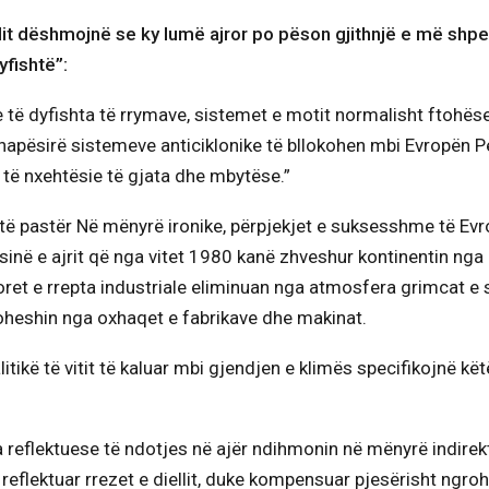
it dëshmojnë se ky lumë ajror po pëson gjithnjë e më shp
yfishtë”:
 të dyfishta të rrymave, sistemet e motit normalisht ftohëse
p hapësirë sistemeve anticiklonike të bllokohen mbi Evropën 
ë të nxehtësie të gjata dhe mbytëse.”
t të pastër Në mënyrë ironike, përpjekjet e suksesshme të Evr
sinë e ajrit që nga vitet 1980 kanë zhveshur kontinentin nga
oret e rrepta industriale eliminuan nga atmosfera grimcat e s
toheshin nga oxhaqet e fabrikave dhe makinat.
tikë të vitit të kaluar mbi gjendjen e klimës specifikojnë kë
 reflektuese të ndotjes në ajër ndihmonin në mënyrë indirek
 reflektuar rrezet e diellit, duke kompensuar pjesërisht ngro