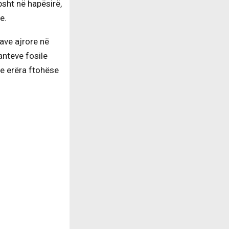
sht në hapësirë,
e.
ave ajrore në
anteve fosile
lte erëra ftohëse