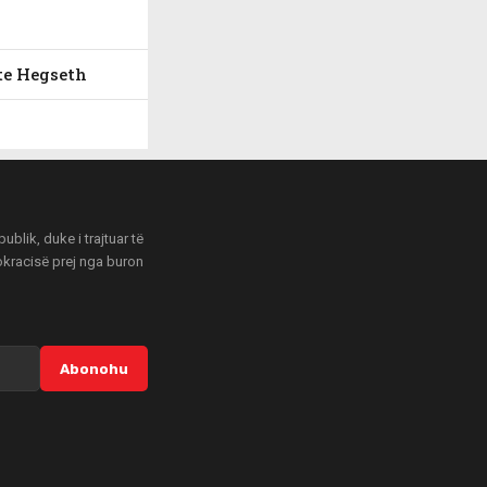
ete Hegseth
blik, duke i trajtuar të
mokracisë prej nga buron
Abonohu