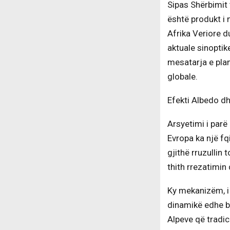
Sipas Shërbimit
është produkt i 
Afrika Veriore du
aktuale sinopti
mesatarja e plan
globale.
Efekti Albedo dh
Arsyetimi i parë 
Evropa ka një fq
gjithë rruzullin 
thith rrezatimin 
Ky mekanizëm, i 
dinamikë edhe br
Alpeve që tradi