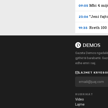
Mbi 4 mij
09:05
“Jeni fajt
23:06
Rreth 100
19:35
Gazeta Demos ngadalë po
gjithë të barabartë. Ga
edhe emri i saj.
LAJMET KRYESOR
RUBRIKAT
Video
Lajme