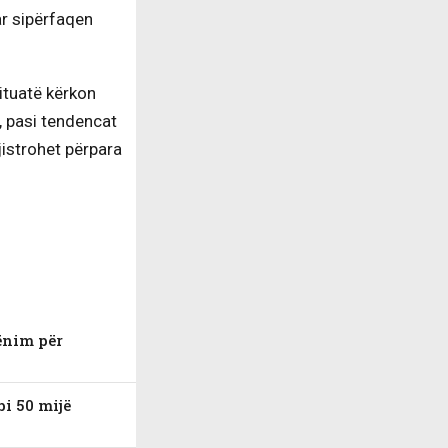
uar sipërfaqen
ituatë kërkon
, pasi tendencat
jistrohet përpara
ënim për
bi 50 mijë