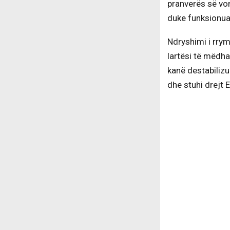
pranverës së von
duke funksionuar
Ndryshimi i rrym
lartësi të mëdha
kanë destabilizua
dhe stuhi drejt 