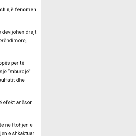
esh një fenomen
 devijohen drejt
Perëndimore,
opës për të
 një “mburojë”
ulfatit dhe
të efekt anësor
te në ftohjen e
hjen e shkaktuar