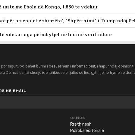
ë raste me Ebola në Kongo, 1,850 të vdekur
orë për arsenalet e zbrazëta”, “Shpërthimi” i Trump ndaj P
 të vdekur nga përmbytjet në Indinë verilindore
r sigurt, po bëhet burim i besueshëm i informacionit, i hapur ndaj opinionit pu
zeta Demos është shenjë identifikuese e fjalës së lirë, gjithnjë në frymën e de
E NË EMAIL
DEMOS
Rreth nesh
Politika editoriale