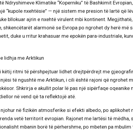
 të Ndryshimeve Klimatike “Koperniku” të Bashkimit Evropian
një “kupole nxehtësie” — një sistem me presion të lartë që l
ke bllokuar ajrin e nxehtë virulent mbi kontinent. Megjithatë,
ke, shkencëtarët alarmonë se Evropa po ngrohet dy herë më s
etit, duke u rritur krahasuar me epokën para-industriale, kund
e lidhja me Arktikun
i këtij ritmi të përshpejtuar lidhet drejtpërdrejt me gjeografi
injësi të ngushtë me Arktikun, i cili është rajoni që ngrohet 
tokësor. Shkrirja e akullit polar lë pas një sipërfaqe oqeanike
diellor në vend që ta reflektojë atë.
njohur në fizikën atmosferike si efekti albedo, po aplikohet 
enda vetë territorit evropian. Rajonet me lartësi të mëdha, 
cionalisht mbanin borë të përhershme, po mbeten pa mbulim 