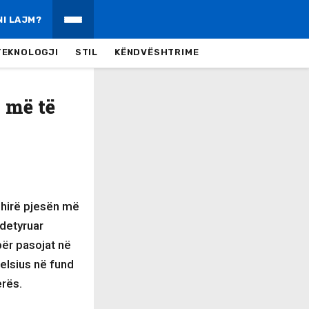
NI LAJM?
TEKNOLOGJI
STIL
KËNDVËSHTRIME
 më të
shirë pjesën më
detyruar
për pasojat në
elsius në fund
erës.