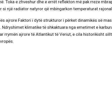
ë. Toka e zhveshur dhe e errët reflekton më pak rreze mbrap
 si një radiator natyror që mbingarkon temperaturat rajonal
ës ajrore Faktori i dytë strukturor i përket dinamikës së mas
. Ndryshimet klimatike të shkaktuara nga emetimet e karbur
r rrymën ajrore të Atlantikut të Veriut, e cila historikisht sil
Evropës.