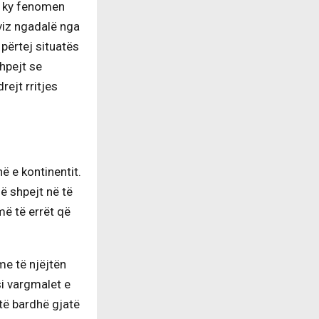
, ky fenomen
ëviz ngadalë nga
 përtej situatës
hpejt se
rejt rritjes
në e kontinentit.
më shpejt në të
 më të errët që
me të njëjtën
si vargmalet e
të bardhë gjatë