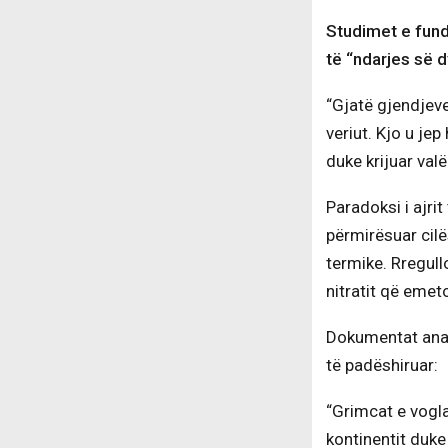
Studimet e fund
të “ndarjes së d
“Gjatë gjendjeve
veriut. Kjo u je
duke krijuar val
Paradoksi i ajri
përmirësuar cilë
termike. Rregull
nitratit që eme
Dokumentat anali
të padëshiruar:
“Grimcat e vogla
kontinentit duke