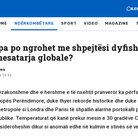
KE
JME
NDËRKOMBËTARE
SPORT
VIDEO
MAGAZINE
pa po ngrohet me shpejtësi dyfish
mesatarja globale?
mos
ë 13:32
tëzakonshme dhe e hershme e të nxehtit pranveror ka përf
opës Perëndimore, duke thyer rekorde historike dhe duke 
etropole si Londra dhe Parisi të shpallin alarme portokalli 
blike. Temperaturat që kanë prekur mesin e 30 gradëve C
nsideroheshin dikur si anomali edhe në kulmin e stinës së v