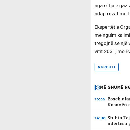
nga rritja e gazr
ndaj rrezatimit t
Ekspertët e Org
me ngulm kalimi
tregojnë se një 
vitit 2031, me Ev
NGROHTI
MË SHUMË N
Bosch ala
16:35
Kosovën 
Stuhia Ta
14:08
ndërtesa 