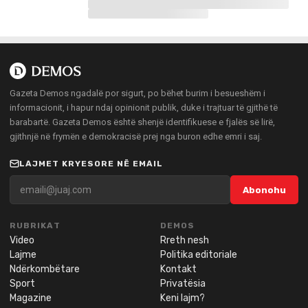
Gazeta Demos ngadalë por sigurt, po bëhet burim i besueshëm i
informacionit, i hapur ndaj opinionit publik, duke i trajtuar të gjithë të
barabartë. Gazeta Demos është shenjë identifikuese e fjalës së lirë,
gjithnjë në frymën e demokracisë prej nga buron edhe emri i saj.
LAJMET KRYESORE NË EMAIL
Abonohu
RUBRIKAT
DEMOS
Video
Rreth nesh
Lajme
Politika editoriale
Ndërkombëtare
Kontakt
Sport
Privatësia
Magazine
Keni lajm?