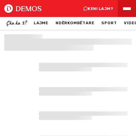
KENI LAJM?
Çka ka 3?
LAJME
NDËRKOMBËTARE
SPORT
VIDE