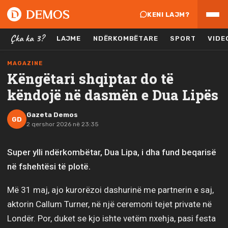
KENI LAJM?
Çka ka 3?
LAJME
NDËRKOMBËTARE
SPORT
VIDE
MAGAZINE
Këngëtari shqiptar do të
këndojë në dasmën e Dua Lipës
Gazeta Demos
GD
2 qershor 2026 në 23:35
Super ylli ndërkombëtar, Dua Lipa, i dha fund beqarisë
në fshehtësi të plotë.
Më 31 maj, ajo kurorëzoi dashurinë me partnerin e saj,
aktorin Callum Turner, në një ceremoni tejet private në
Londër. Por, duket se kjo ishte vetëm nxehja, pasi festa