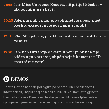
Ish-Miss Universe Kosova, në pritje të ëmbël –
21:05
zbulon gjininë e bebit
Adelina nuk i ndal provokimet nga pushimet,
20:23
kështu ekspozon në postimin e fundit
Plot 50 vjet jetë, por Albërija duket si në ditët më
17:12
të mira
Ish-konkurrentja e “Për’puthen” publikon një
15:58
video nga varrezat, shpërthejnë komentet: “Të
marrtë me vete”
Gazeta Demos ngadalë por sigurt, po bëhet burim i besueshëm i
informacionit, i hapur ndaj opinionit publik, duke i trajtuar të gjithë të
barabartë. Gazeta Demos është shenjë identifikuese e fjalës së lirë,
gjithnjë në frymën e demokracisë prej nga buron edhe emri i saj.