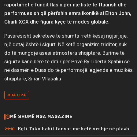
raportimet e fundit flasin për një listë të ftuarish dhe
performuesish që përfshin emra ikonikë si Elton John,
Charli XCX dhe figura kyçe të modës globale.
Pavarësisht sekreteve të shumta rreth kësaj ngjarjeje,
një detaj është i sigurt. Në këtë organizim triditor, nuk
do të mungojë asesi atmosfera shqiptare. Burime të
sigurta kanë bërë të ditur për Prive By Liberta Spahiu se
në dasmën e Duas do të performojë legjenda e muzikës
shqiptare, Sinan Vllasaliu
DUA LIPA
MË SHUMË NGA MAGAZINE
Egli Tako habit fansat me këtë veshje në plazh
21:10