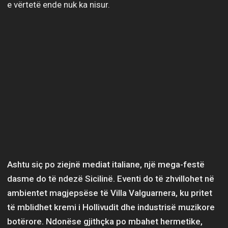
e vërtetë ende nuk ka nisur.
Ashtu siç po ziejnë mediat italiane, një mega-festë
dasme do të ndezë Sicilinë. Eventi do të zhvillohet në
ambientet magjepsëse të Villa Valguarnera, ku pritet
të mblidhet kremi i Hollivudit dhe industrisë muzikore
botërore. Ndonëse gjithçka po mbahet hermetike,