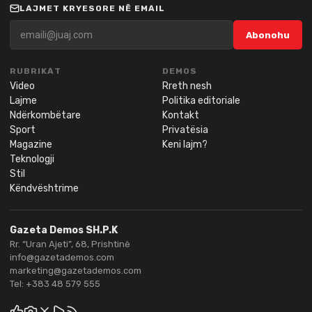
LAJMET KRYESORE NË EMAIL
Abonohu
RUBRIKAT
DEMOS
Video
Rreth nesh
Lajme
Politika editoriale
Ndërkombëtare
Kontakt
Sport
Privatësia
Magazine
Keni lajm?
Teknologji
Stil
Këndvështrime
Gazeta Demos SH.P.K
Rr. “Uran Ajeti”, 68, Prishtinë
info@gazetademos.com
marketing@gazetademos.com
Tel:
+383 48 579 555