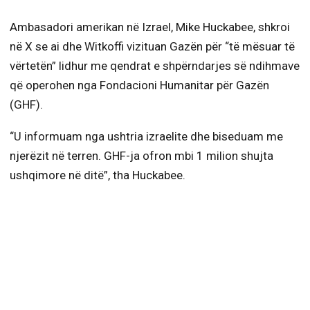
Ambasadori amerikan në Izrael, Mike Huckabee, shkroi
në X se ai dhe Witkoffi vizituan Gazën për “të mësuar të
vërtetën” lidhur me qendrat e shpërndarjes së ndihmave
që operohen nga Fondacioni Humanitar për Gazën
(GHF).
“U informuam nga ushtria izraelite dhe biseduam me
njerëzit në terren. GHF-ja ofron mbi 1 milion shujta
ushqimore në ditë”, tha Huckabee.