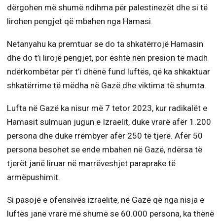
dërgohen më shumë ndihma për palestinezët dhe si të
lirohen pengjet që mbahen nga Hamasi.
Netanyahu ka premtuar se do ta shkatërrojë Hamasin
dhe do t’i lirojë pengjet, por është nën presion të madh
ndërkombëtar për t’i dhënë fund luftës, që ka shkaktuar
shkatërrime të mëdha në Gazë dhe viktima të shumta.
Lufta në Gazë ka nisur më 7 tetor 2023, kur radikalët e
Hamasit sulmuan jugun e Izraelit, duke vrarë afër 1.200
persona dhe duke rrëmbyer afër 250 të tjerë. Afër 50
persona besohet se ende mbahen në Gazë, ndërsa të
tjerët janë liruar në marrëveshjet paraprake të
armëpushimit.
Si pasojë e ofensivës izraelite, në Gazë që nga nisja e
luftës janë vrarë më shumë se 60.000 persona, ka thënë