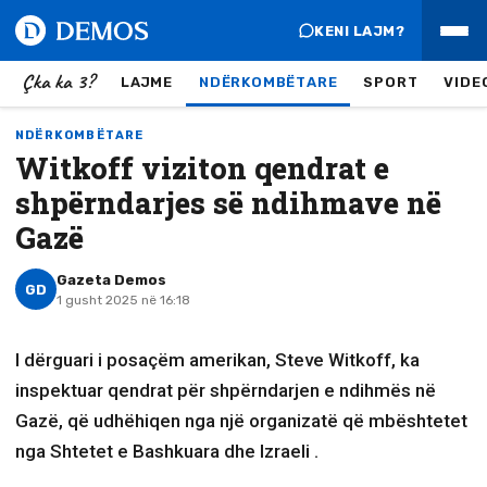
KENI LAJM?
Çka ka 3?
LAJME
NDËRKOMBËTARE
SPORT
VIDE
NDËRKOMBËTARE
Witkoff viziton qendrat e
shpërndarjes së ndihmave në
Gazë
Gazeta Demos
GD
1 gusht 2025 në 16:18
I dërguari i posaçëm amerikan, Steve Witkoff, ka
inspektuar qendrat për shpërndarjen e ndihmës në
Gazë, që udhëhiqen nga një organizatë që mbështetet
nga Shtetet e Bashkuara dhe Izraeli .