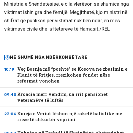
Ministria e Shëndetësisë, e cila vlerëson se shumica nga
viktimat ishin gra dhe fëmijë. Megjithatë, kjo ministri në
shifrat që publikon për viktimat nuk bën ndarjen mes
viktimave civile dhe luftëtarëve të Hamasit./REL
MË SHUMË NGA NDËRKOMBËTARE
Veç Bosnja më “poshtë” se Kosova në zbatimin e
10:19
Planit të Rritjes, rrezikohen fondet nëse
reformat vonohen
Kroacia merr vendim, ua rrit pensionet
09:40
veteranëve të luftës
Koreja e Veriut lëshon një raketë balistike me
23:04
rreze të shkurtër veprimi
Kokaina në Frakull të Shqipërisë, ekstradohet