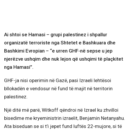
Ai shtoi se Hamasi – grupi palestinez i shpallur
organizatë terroriste nga Shtetet e Bashkuara dhe
Bashkimi Evropian – “e urren GHF-në sepse u jep
njerëzve ushqim dhe nuk lejon që ushqimi të plaçkitet
nga Hamasi”.
GHF-ja nisi operimin në Gazë, pasi Izraeli lehtësoi
bllokadën e vendosur në fund të majit në territorin
palestinez.
Një ditë më parë, Witkoff qëndroi në Izrael ku zhvilloi
bisedime me kryeministrin izraelit, Benjamin Netanyahu.
Ata biseduan se si t’i jepet fund luftës 22-mujore, si të