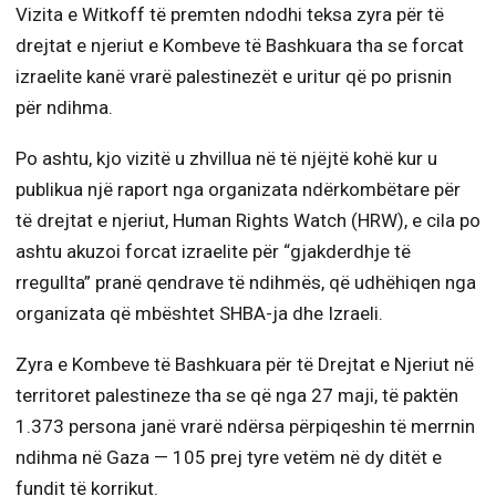
Vizita e Witkoff të premten ndodhi teksa zyra për të
drejtat e njeriut e Kombeve të Bashkuara tha se forcat
izraelite kanë vrarë palestinezët e uritur që po prisnin
për ndihma.
Po ashtu, kjo vizitë u zhvillua në të njëjtë kohë kur u
publikua një raport nga organizata ndërkombëtare për
të drejtat e njeriut, Human Rights Watch (HRW), e cila po
ashtu akuzoi forcat izraelite për “gjakderdhje të
rregullta” pranë qendrave të ndihmës, që udhëhiqen nga
organizata që mbështet SHBA-ja dhe Izraeli.
Zyra e Kombeve të Bashkuara për të Drejtat e Njeriut në
territoret palestineze tha se që nga 27 maji, të paktën
1.373 persona janë vrarë ndërsa përpiqeshin të merrnin
ndihma në Gaza — 105 prej tyre vetëm në dy ditët e
fundit të korrikut.