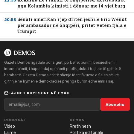
22:50
nga Kolumbia kimisti i dënuar me 14 vjet burg
Senati amerikan i jep dritën jeshile Eric Wendt
20:53
për ambasador në Shqipëri, pritet vetëm fjala e
Trumpit
Gazeta Demos ngadalë por sigurt, po bëhet burim i besueshëm i
informacionit, i hapur ndaj opinionit publik, duke i trajtuar të gjithë të
barabartë. Gazeta Demos është shenjë identifikuese e fjalës së lirë,
gjithnjë në frymën e demokracisë prej nga buron edhe emri i saj.
LAJMET KRYESORE NË EMAIL
Abonohu
RUBRIKAT
DEMOS
Video
Rreth nesh
Lajme
Politika editoriale