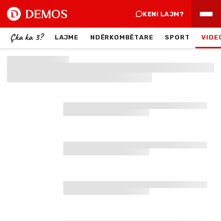
KENI LAJM?
Çka ka 3?
LAJME
NDËRKOMBËTARE
SPORT
VIDE