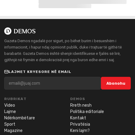
Gazeta Demos ngadalë por sigurt, po bëhet burim i besueshëm i
informacionit, i hapur ndaj opinionit publik, duke i trajtuar të gjithë të
barabartë. Gazeta Demos është shenjë identifikuese e fjalës së lirë,
gjithnjë në frymën e demokracisë prej nga buron edhe emri i saj.
LAJMET KRYESORE NË EMAIL
Abonohu
RUBRIKAT
DEMOS
Video
Rreth nesh
Lajme
Politika editoriale
Ndërkombëtare
Kontakt
Sport
Privatësia
Magazine
Keni lajm?