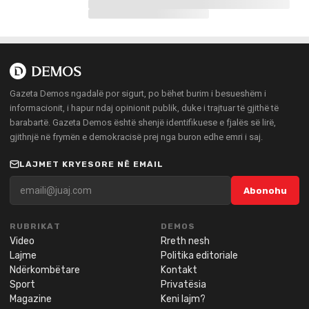
Gazeta Demos ngadalë por sigurt, po bëhet burim i besueshëm i
informacionit, i hapur ndaj opinionit publik, duke i trajtuar të gjithë të
barabartë. Gazeta Demos është shenjë identifikuese e fjalës së lirë,
gjithnjë në frymën e demokracisë prej nga buron edhe emri i saj.
LAJMET KRYESORE NË EMAIL
Abonohu
RUBRIKAT
DEMOS
Video
Rreth nesh
Lajme
Politika editoriale
Ndërkombëtare
Kontakt
Sport
Privatësia
Magazine
Keni lajm?