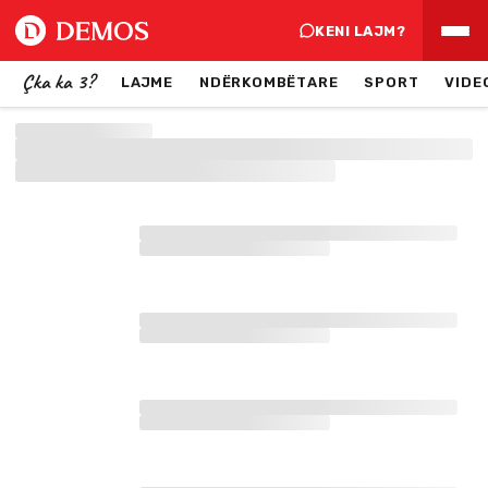
KENI LAJM?
Çka ka 3?
LAJME
NDËRKOMBËTARE
SPORT
VIDE