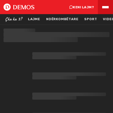
KENI LAJM?
Çka ka 3?
LAJME
NDËRKOMBËTARE
SPORT
VIDE