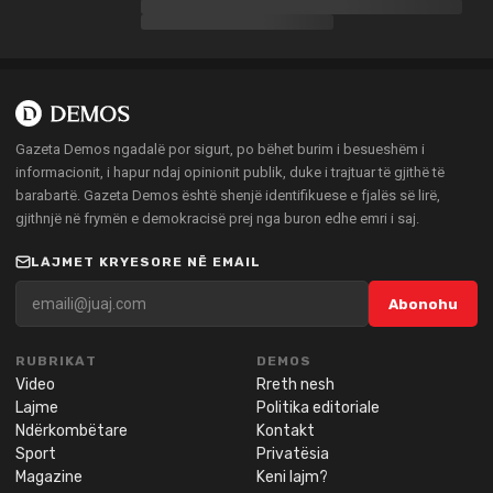
Gazeta Demos ngadalë por sigurt, po bëhet burim i besueshëm i
informacionit, i hapur ndaj opinionit publik, duke i trajtuar të gjithë të
barabartë. Gazeta Demos është shenjë identifikuese e fjalës së lirë,
gjithnjë në frymën e demokracisë prej nga buron edhe emri i saj.
LAJMET KRYESORE NË EMAIL
Abonohu
RUBRIKAT
DEMOS
Video
Rreth nesh
Lajme
Politika editoriale
Ndërkombëtare
Kontakt
Sport
Privatësia
Magazine
Keni lajm?