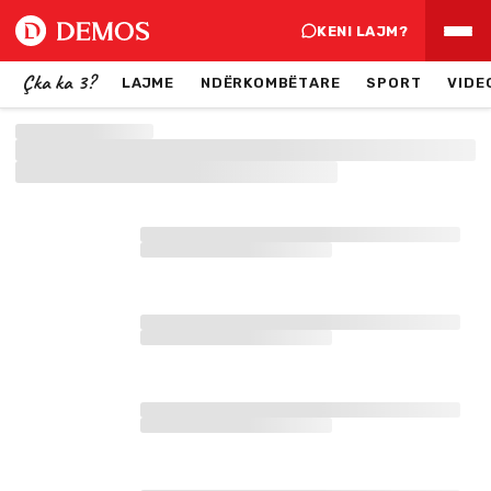
KENI LAJM?
Çka ka 3?
LAJME
NDËRKOMBËTARE
SPORT
VIDE