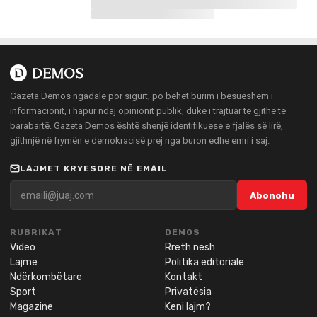
Gazeta Demos ngadalë por sigurt, po bëhet burim i besueshëm i
informacionit, i hapur ndaj opinionit publik, duke i trajtuar të gjithë të
barabartë. Gazeta Demos është shenjë identifikuese e fjalës së lirë,
gjithnjë në frymën e demokracisë prej nga buron edhe emri i saj.
LAJMET KRYESORE NË EMAIL
Abonohu
RUBRIKAT
DEMOS
Video
Rreth nesh
Lajme
Politika editoriale
Ndërkombëtare
Kontakt
Sport
Privatësia
Magazine
Keni lajm?