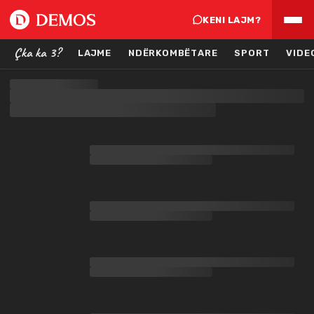
KENI LAJM?
Çka ka 3?
LAJME
NDËRKOMBËTARE
SPORT
VIDE