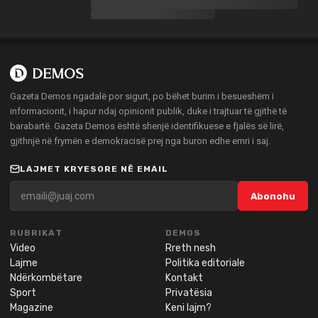
Gazeta Demos ngadalë por sigurt, po bëhet burim i besueshëm i
informacionit, i hapur ndaj opinionit publik, duke i trajtuar të gjithë të
barabartë. Gazeta Demos është shenjë identifikuese e fjalës së lirë,
gjithnjë në frymën e demokracisë prej nga buron edhe emri i saj.
LAJMET KRYESORE NË EMAIL
Abonohu
RUBRIKAT
DEMOS
Video
Rreth nesh
Lajme
Politika editoriale
Ndërkombëtare
Kontakt
Sport
Privatësia
Magazine
Keni lajm?