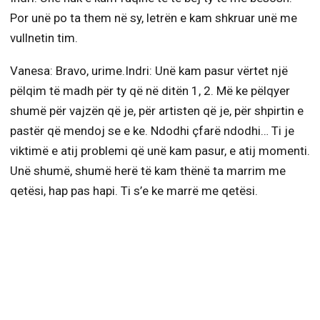
Por unë po ta them në sy, letrën e kam shkruar unë me
vullnetin tim.
Vanesa: Bravo, urime.Indri: Unë kam pasur vërtet një
pëlqim të madh për ty që në ditën 1, 2. Më ke pëlqyer
shumë për vajzën që je, për artisten që je, për shpirtin e
pastër që mendoj se e ke. Ndodhi çfarë ndodhi… Ti je
viktimë e atij problemi që unë kam pasur, e atij momenti.
Unë shumë, shumë herë të kam thënë ta marrim me
qetësi, hap pas hapi. Ti s’e ke marrë me qetësi.