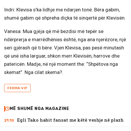
Indri: Klevisa s’ka lidhje me ndarjen tonë. Bëra gabim,
shumë gabim që shpreha diçka të sinqertë për Klevisën.
Vanesa: Mua gjëja që më bezdisi më tepër se
ndërprerja e marrëdhënies është, nga ana njerëzore, një
seri gjërash që ti bëre. Vjen Klevisa, pas pesë minutash
që unë isha larguar, shkon merr Klevisën, harrove dhe
patericën. Madje, në një moment the: “Shpëtova nga
skemat”. Nga cilat skema?.
FERMA VIP
MË SHUMË NGA MAGAZINE
Egli Tako habit fansat me këtë veshje në plazh
21:10