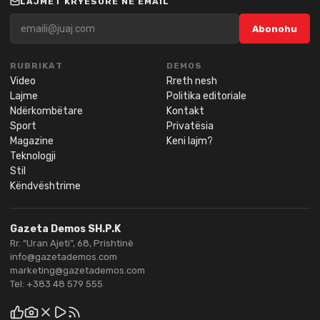
LAJMET KRYESORE NË EMAIL
Abonohu
RUBRIKAT
DEMOS
Video
Rreth nesh
Lajme
Politika editoriale
Ndërkombëtare
Kontakt
Sport
Privatësia
Magazine
Keni lajm?
Teknologji
Stil
Këndvështrime
Gazeta Demos SH.P.K
Rr. “Uran Ajeti”, 68, Prishtinë
info@gazetademos.com
marketing@gazetademos.com
Tel:
+383 48 579 555