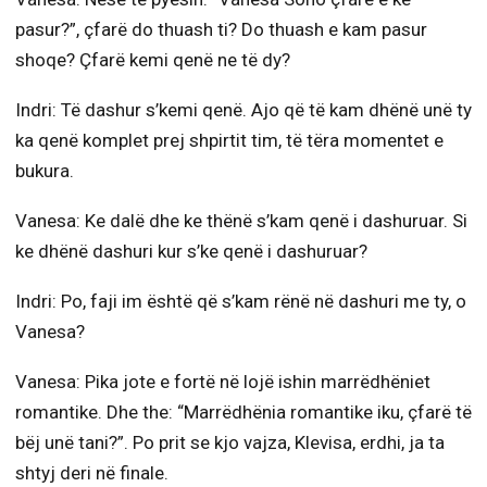
pasur?”, çfarë do thuash ti? Do thuash e kam pasur
shoqe? Çfarë kemi qenë ne të dy?
Indri: Të dashur s’kemi qenë. Ajo që të kam dhënë unë ty
ka qenë komplet prej shpirtit tim, të tëra momentet e
bukura.
Vanesa: Ke dalë dhe ke thënë s’kam qenë i dashuruar. Si
ke dhënë dashuri kur s’ke qenë i dashuruar?
Indri: Po, faji im është që s’kam rënë në dashuri me ty, o
Vanesa?
Vanesa: Pika jote e fortë në lojë ishin marrëdhëniet
romantike. Dhe the: “Marrëdhënia romantike iku, çfarë të
bëj unë tani?”. Po prit se kjo vajza, Klevisa, erdhi, ja ta
shtyj deri në finale.