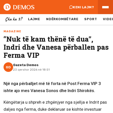
KENI LAJM?
Çka ka 3?
LAJME
NDËRKOMBËTARE
SPORT
VIDE
MAGAZINE
“Nuk të kam thënë të dua”,
Indri dhe Vanesa përballen pas
Ferma VIP
Gazeta Demos
GD
23 qershor 2026 në 18:51
Një nga përballjet më të forta në Post Ferma VIP 3
ishte ajo mes Vanesa Sonos dhe Indri Shirokës.
Këngëtarja u shpreh e zhgënjyer nga sjellja e Indrit pas
daljes nga ferma, duke deklaruar se kishte investuar