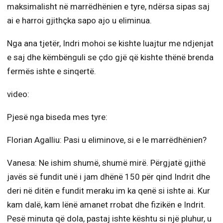
maksimalisht në marrëdhënien e tyre, ndërsa sipas saj
ai e harroi gjithçka sapo ajo u eliminua.
Nga ana tjetër, Indri mohoi se kishte luajtur me ndjenjat
e saj dhe këmbënguli se çdo gjë që kishte thënë brenda
fermës ishte e sinqertë.
video:
Pjesë nga biseda mes tyre:
Florian Agalliu: Pasi u eliminove, si e le marrëdhënien?
Vanesa: Ne ishim shumë, shumë mirë. Përgjatë gjithë
javës së fundit unë i jam dhënë 150 për qind Indrit dhe
deri në ditën e fundit meraku im ka qenë si ishte ai. Kur
kam dalë, kam lënë amanet rrobat dhe fizikën e Indrit.
Pesë minuta që dola, pastaj ishte kështu si një pluhur, u