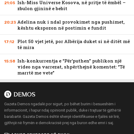
Ish-Miss Universe Kosova, në pritje të ëmbël –
21:05
zbulon gjininë e bebit
Adelina nuk i ndal provokimet nga pushimet,
20:23
kështu ekspozon në postimin e fundit
Plot 50 vjet jetë, por Albërija duket si në ditët më
17:12
të mira
Ish-konkurrentja e “Për’puthen” publikon një
15:58
video nga varrezat, shpërthejnë komentet: “Të
marrtë me vete”
Gazeta Demos ngadalë por sigurt, po bëhet burim i besueshëm i
informacionit, i hapur ndaj opinionit publik, duke i trajtuar të gjithë të
barabartë. Gazeta Demos është shenjë identifikuese e fjalës së lirë,
gjithnjë në frymën e demokracisë prej nga buron edhe emri i saj.