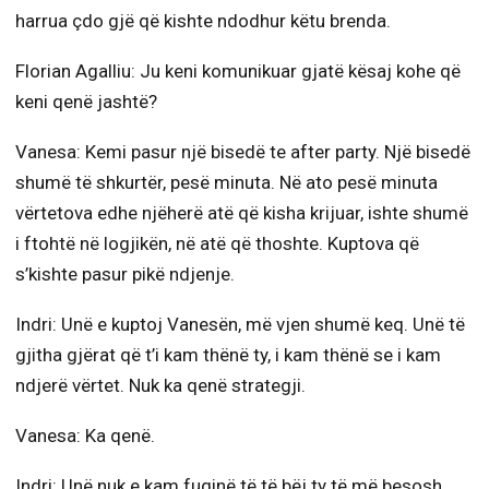
harrua çdo gjë që kishte ndodhur këtu brenda.
Florian Agalliu: Ju keni komunikuar gjatë kësaj kohe që
keni qenë jashtë?
Vanesa: Kemi pasur një bisedë te after party. Një bisedë
shumë të shkurtër, pesë minuta. Në ato pesë minuta
vërtetova edhe njëherë atë që kisha krijuar, ishte shumë
i ftohtë në logjikën, në atë që thoshte. Kuptova që
s’kishte pasur pikë ndjenje.
Indri: Unë e kuptoj Vanesën, më vjen shumë keq. Unë të
gjitha gjërat që t’i kam thënë ty, i kam thënë se i kam
ndjerë vërtet. Nuk ka qenë strategji.
Vanesa: Ka qenë.
Indri: Unë nuk e kam fuqinë të të bëj ty të më besosh.