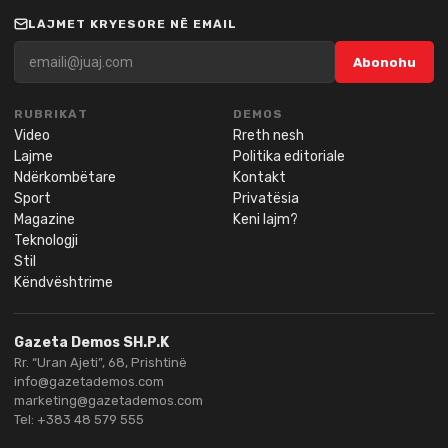
LAJMET KRYESORE NË EMAIL
Abonohu
RUBRIKAT
DEMOS
Video
Rreth nesh
Lajme
Politika editoriale
Ndërkombëtare
Kontakt
Sport
Privatësia
Magazine
Keni lajm?
Teknologji
Stil
Këndvështrime
Gazeta Demos SH.P.K
Rr. “Uran Ajeti”, 68, Prishtinë
info@gazetademos.com
marketing@gazetademos.com
Tel:
+383 48 579 555