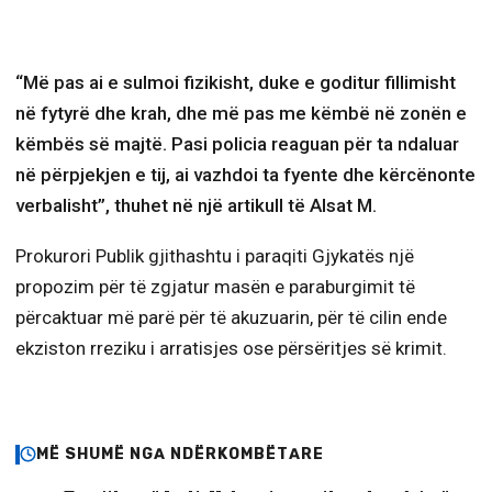
“Më pas ai e sulmoi fizikisht, duke e goditur fillimisht
në fytyrë dhe krah, dhe më pas me këmbë në zonën e
këmbës së majtë. Pasi policia reaguan për ta ndaluar
në përpjekjen e tij, ai vazhdoi ta fyente dhe kërcënonte
verbalisht”, thuhet në një artikull të Alsat M.
Prokurori Publik gjithashtu i paraqiti Gjykatës një
propozim për të zgjatur masën e paraburgimit të
përcaktuar më parë për të akuzuarin, për të cilin ende
ekziston rreziku i arratisjes ose përsëritjes së krimit.
MË SHUMË NGA NDËRKOMBËTARE