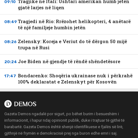
Tragjike në Itali: Ushtari amerikan humb jetën
09:10
gjatë larjes në liqen
Tragjedi në Rio: Rrëzohet helikopteri, 4 anëtarë
08:49
të një familjeje humbin jetën
Zelensky: Koreja e Veriut do të dërgon 50 mijë
08:26
trupa në Rusi
Joe Biden në gjendje të rëndë shëndetësore
20:24
Bondarenko: Shoqëria ukrainase nuk i përkrahë
17:47
100% deklaratat e Zelenskyt për Kosovën
Gazeta Demos ngadalë por sigurt, po bëhet burim i besueshëm i
informacionit, i hapur ndaj opinionit publik, duke i trajtuar të gjithë të
barabartë. Gazeta Demos është shenjë identifikuese e fjalës së lirë,
gjithnjë në frymën e demokracisë prej nga buron edhe emri i saj.