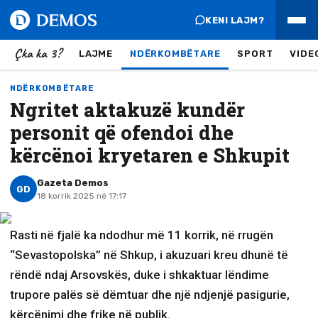
KENI LAJM?
Çka ka 3?
LAJME
NDËRKOMBËTARE
SPORT
VIDE
NDËRKOMBËTARE
Ngritet aktakuzë kundër
personit që ofendoi dhe
kërcënoi kryetaren e Shkupit
Gazeta Demos
GD
18 korrik 2025 në 17:17
Rasti në fjalë ka ndodhur më 11 korrik, në rrugën
“Sevastopolska” në Shkup, i akuzuari kreu dhunë të
rëndë ndaj Arsovskës, duke i shkaktuar lëndime
trupore palës së dëmtuar dhe një ndjenjë pasigurie,
kërcënimi dhe frike në publik.