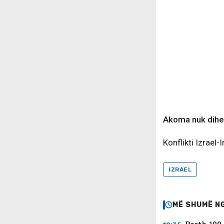
Akoma nuk dihet
Konflikti Izrael
IZRAEL
MË SHUMË N