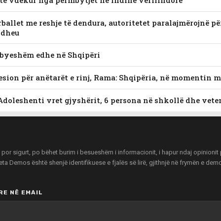
 të vdekur nga përmbytjet në Indinë verilindore
ballet me reshje të dendura, autoritetet paralajmërojnë p
 dheu
mbyeshëm edhe në Shqipëri
esion për anëtarët e rinj, Rama: Shqipëria, në momentin m
 Adoleshenti vret gjyshërit, 6 persona në shkollë dhe vete
r sigurt, po bëhet burim i besueshëm i informacionit, i hapur ndaj opinionit pu
zeta Demos është shenjë identifikuese e fjalës së lirë, gjithnjë në frymën e de
E NË EMAIL