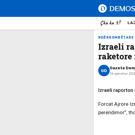
Çka ka 3?
LA
NDËRKOMBËTARE
Izraeli 
raketore
Gazeta De
GD
16 qershor 202
Izraeli raporton
Forcat Ajrore Iz
perëndimor”, tho