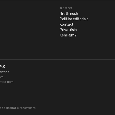
DEMOS
Rreth nesh
Politika editoriale
Kontakt
Privatësia
Keni lajm?
P.K
ishtinë
om
emos.com
ha të drejtat e rezervuara.