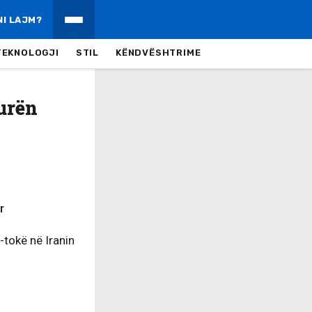
NI LAJM?
TEKNOLOGJI
STIL
KËNDVËSHTRIME
urën
r
-tokë në Iranin