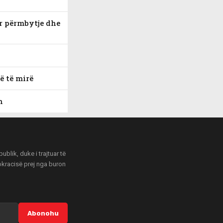
ër përmbytje dhe
ë të mirë
n
blik, duke i trajtuar të
mokracisë prej nga buron
Abonohu