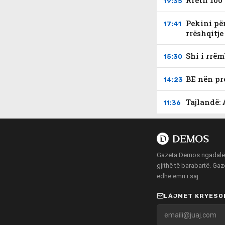
Rreth 100
19:35
Pekini për
17:41
rrëshqitje
Shi i rrë
15:30
BE nën pr
14:23
Tajlandë:
11:36
Gazeta Demos ngadalë po
gjithë të barabartë. Ga
edhe emri i saj.
LAJMET KRYESOR