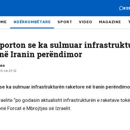
KE
JME
NDËRKOMBËTARE
SPORT
VIDEO
MAGAZINE
raporton se ka sulmuar infrastrukt
 në Iranin perëndimor
mos
5 në 21:12
 se ka sulmuar infrastrukturën raketore në Iranin perëndimo
raelite “po godasin aktualisht infrastrukturën e raketave tokë
në Forcat e Mbrojtjes së Izraelit.