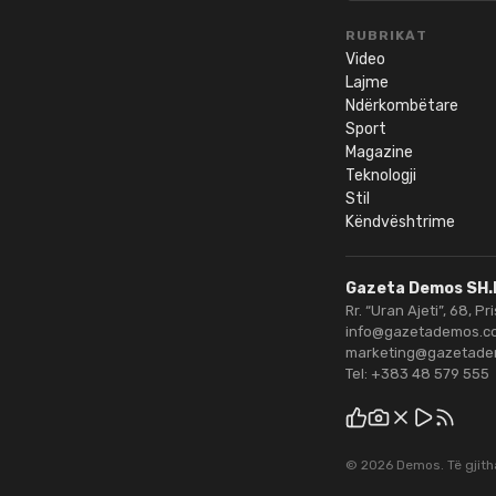
RUBRIKAT
Video
Lajme
Ndërkombëtare
Sport
Magazine
Teknologji
Stil
Këndvështrime
Gazeta Demos SH.
Rr. “Uran Ajeti”, 68, Pr
info@gazetademos.c
marketing@gazetad
Tel:
+383 48 579 555
©
2026
Demos
. Të gjit