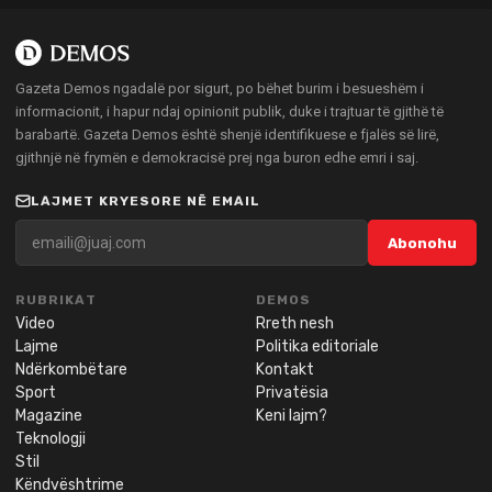
Gazeta Demos ngadalë por sigurt, po bëhet burim i besueshëm i
informacionit, i hapur ndaj opinionit publik, duke i trajtuar të gjithë të
barabartë. Gazeta Demos është shenjë identifikuese e fjalës së lirë,
gjithnjë në frymën e demokracisë prej nga buron edhe emri i saj.
LAJMET KRYESORE NË EMAIL
Abonohu
RUBRIKAT
DEMOS
Video
Rreth nesh
Lajme
Politika editoriale
Ndërkombëtare
Kontakt
Sport
Privatësia
Magazine
Keni lajm?
Teknologji
Stil
Këndvështrime