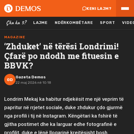
KENI LAJM?
Çka ka 3?
LAJME
NDËRKOMBËTARE
SPORT
VIDE
MAGAZINE
‘Zhduket’ në tërësi Londrimi!
Çfarë po ndodh me fituesin e
BBVK?
Gazeta Demos
GD
22 maj 2026 në 10:18
Londrim Mekaj ka habitur ndjekësit me një veprim të
papritur në rrjetet sociale, duke zhdukur çdo gjurmë
nga profili i tij në Instagram. Këngëtari ka fshirë të
gjitha postimet dhe ka larguar edhe fotografinë e
profilit, duke e lënë llogarinë krejtësisht bosh.