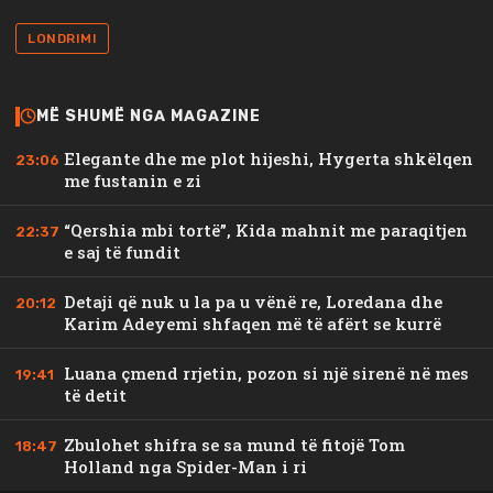
LONDRIMI
MË SHUMË NGA MAGAZINE
Elegante dhe me plot hijeshi, Hygerta shkëlqen
23:06
me fustanin e zi
“Qershia mbi tortë”, Kida mahnit me paraqitjen
22:37
e saj të fundit
Detaji që nuk u la pa u vënë re, Loredana dhe
20:12
Karim Adeyemi shfaqen më të afërt se kurrë
Luana çmend rrjetin, pozon si një sirenë në mes
19:41
të detit
Zbulohet shifra se sa mund të fitojë Tom
18:47
Holland nga Spider-Man i ri