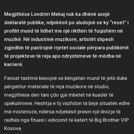
Megjithëse Londrim Mekaj nuk ka dhënë asnjë
deklaratë publike, ndjekësit po aludojnë se ky “reset” i
profilit mund të lidhet me një rikthim të fuqishëm në
muzikë. Në industrinë muzikore, artistët shpesh
zgjedhin të pastrojnë rrjetet sociale përpara publikimit
të projekteve të reja apo ndryshimeve të mëdha në
karrierë.
Fansat tashmë besojnë se këngëtari mund të jetë duke
përgatitur materiale të reja muzikore në studio,
megjithëse deri tani çdo gjë mbetet në kuadër të
spekulimeve. Heshtja e tij vazhdon ta bëjë situatën edhe
më misterioze, ndërsa ndjekësit presin një lëvizje të
radhës nga fituesi i edicionit të katërt të Big Brother VIP
Kosova.