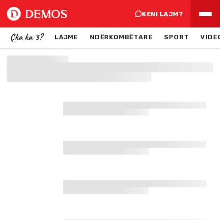
KENI LAJM?
Çka ka 3?
LAJME
NDËRKOMBËTARE
SPORT
VIDE