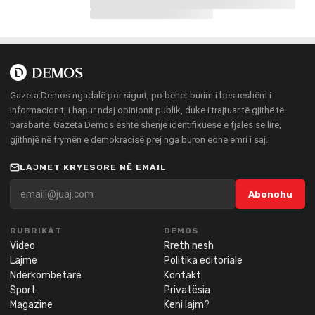
Gazeta Demos ngadalë por sigurt, po bëhet burim i besueshëm i
informacionit, i hapur ndaj opinionit publik, duke i trajtuar të gjithë të
barabartë. Gazeta Demos është shenjë identifikuese e fjalës së lirë,
gjithnjë në frymën e demokracisë prej nga buron edhe emri i saj.
LAJMET KRYESORE NË EMAIL
Abonohu
RUBRIKAT
DEMOS
Video
Rreth nesh
Lajme
Politika editoriale
Ndërkombëtare
Kontakt
Sport
Privatësia
Magazine
Keni lajm?