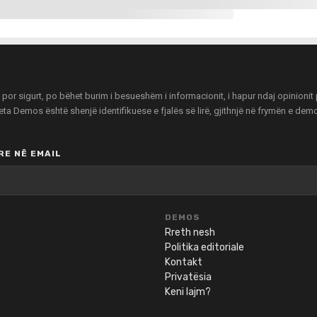
r sigurt, po bëhet burim i besueshëm i informacionit, i hapur ndaj opinionit pu
zeta Demos është shenjë identifikuese e fjalës së lirë, gjithnjë në frymën e de
E NË EMAIL
DEMOS
Rreth nesh
Politika editoriale
Kontakt
Privatësia
Keni lajm?