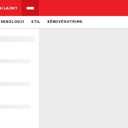
NI LAJM?
TEKNOLOGJI
STIL
KËNDVËSHTRIME