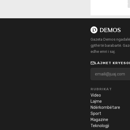
Gazeta Demos ngadalë po
gjithë të barabartë. Ga
edhe emri i saj.
LAJMET KRYESOR
RUBRIKAT
Video
Lajme
Ndërkombëtare
Sport
Magazine
Teknologji