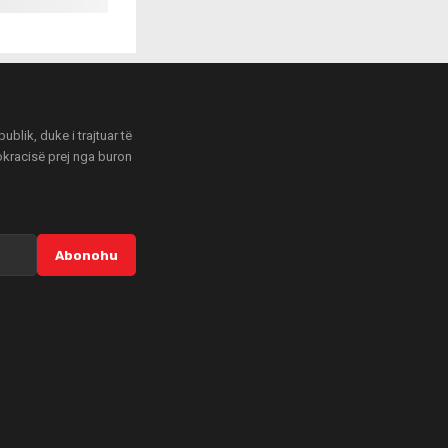
blik, duke i trajtuar të
mokracisë prej nga buron
Abonohu