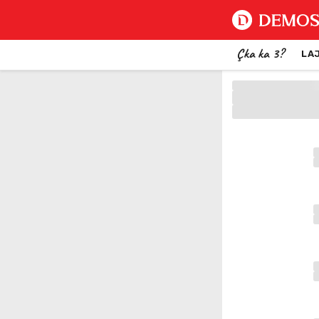
Çka ka 3?
LA