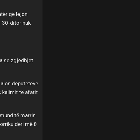
tër që lejon
i 30-ditor nuk
ha se zgjedhjet
ndalon deputetëve
kalimit të afatit
 mund të marrin
orriku deri më 8