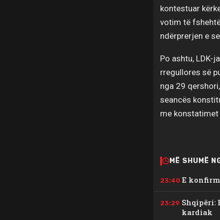
kontestuar kërk
votim të fshehtë
ndërprerjen e s
Po ashtu, LDK-ja
rregullores së p
nga 29 qershori,
seancës konstit
me konstatimet 
MË SHUMË N
E konfirm
23:40
Shqipëri: 
23:29
kardiak