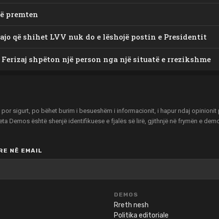
të premten
ajo që shihet LVV nuk do e lëshojë postin e Presidentit
 Ferizaj shpëton një person nga një situatë e rrezikshme
r sigurt, po bëhet burim i besueshëm i informacionit, i hapur ndaj opinionit pu
zeta Demos është shenjë identifikuese e fjalës së lirë, gjithnjë në frymën e de
E NË EMAIL
DEMOS
Rreth nesh
Politika editoriale