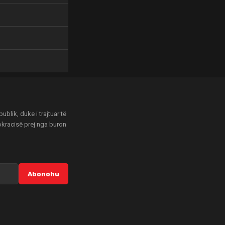
blik, duke i trajtuar të
mokracisë prej nga buron
Abonohu