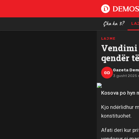
Çka ka 3?
LA
LAJME
Vendimi 
qendër t
Gazeta De
GD
3 gusht 2025 
Kosova po hyn n
Kjo ndërlidhur me
konstituohet.
Afati deri kur p
vendosur si ma