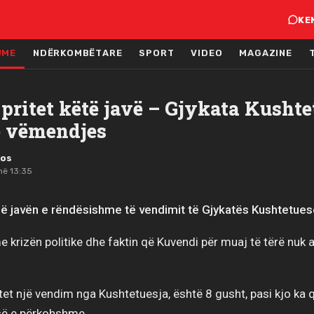
KE
JME
NDËRKOMBËTARE
SPORT
VIDEO
MAGAZINE
pritet këtë javë – Gjykata Kushte
ë vëmendjes
mos
në 13:35
ë javën e rëndësishme të vendimit të Gjykatës Kushtetues
 krizën politike dhe faktin që Kuvendi për muaj të tërë nuk ar
ritet një vendim nga Kushtetuesja, është 8 gusht, pasi kjo ka 
së e përkohshme.