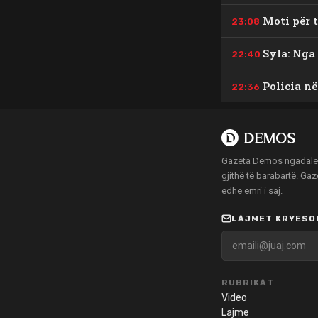
Moti për 
23:08
Syla: Nga 
22:40
Policia në
22:36
Gazeta Demos ngadalë po
gjithë të barabartë. Ga
edhe emri i saj.
LAJMET KRYESOR
RUBRIKAT
Video
Lajme