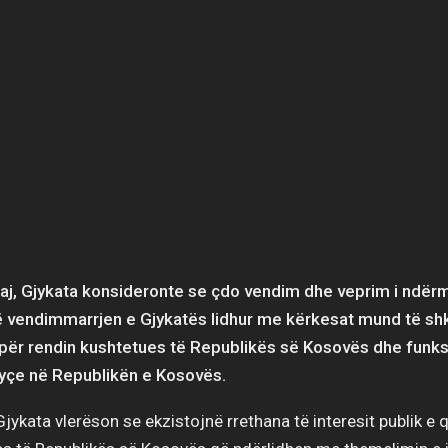
aj, Gjykata konsideronte se çdo vendim dhe veprim i ndër
në vendimmarrjen e Gjykatës lidhur me kërkesat mund të s
ër rendin kushtetues të Republikës së Kosovës dhe funks
kyçe në Republikën e Kosovës.
Gjykata vlerëson se ekzistojnë rrethana të interesit publik e 