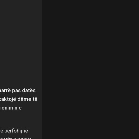
marrë pas datës
hkaktojë dëme të
ionimin e
që përfshijnë