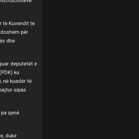
institucioneve
 të Kuvendit të
osdoshëm për
vës dhe
guar deputetët e
(PDK) ku
, në kuadër të
bajtur sipas
, pa qenë
se, duke