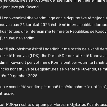
es të Republikës së Kosovës që ndërlidhen me themelimin e 
zgjedhjeve për Kuvend.
i i çdo vendimi dhe veprimi nga ana e deputetëve të zgjedhur
osovës pas 26 korrikut 2025 është në interes publik, i dom
t kushtetues dhe interesin më të mirë të Republikës së Koso
j”, thuhej në vendim.
ë të përkohshme është i ndërlidhur me rastin që e kanë dër
tike të Kosovës (LDK) dhe Partisë Demokratike të Kosovës 
imi i Kuvendit për votimin e Komisionit për votim të fshehtë
ncës konstituive të Legjislaturës së Nëntë të Kuvendit, të m
datës 29 qershor 2025.
ta e nxori këtë vendim për masë të përkohshme “ex-officio”
htruesve.
rikut, PDK-ja i është drejtuar për vlerësim Gjykatës Kushtetue