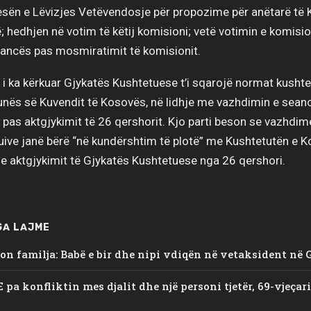
esën e Lëvizjes Vetëvendosje për propozime për anëtarë të 
; hedhjen në votim të këtij komisioni; vetë votimin e komision
eancës pas mosmiratimit të komisionit.
 i ka kërkuar Gjykatës Kushtetuese t’i sqarojë normat kusht
unës së Kuvendit të Kosovës, në lidhje me vazhdimin e sean
 pas aktgjykimit të 26 qershorit. Kjo parti beson se vazhdime
uive janë bërë “në kundërshtim të plotë” me Kushtetutën e K
e aktgjykimit të Gjykatës Kushtetuese nga 26 qershori.
GA LAJME
on familja: Babë e bir dhe nipi vdiqën në vetaksident në 
E pa konfliktin mes djalit dhe një personi tjetër, 69-vjeçar