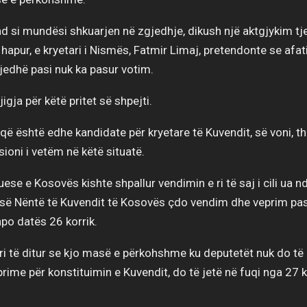
 si mundësi shkuarjen në zgjedhje, dikush një aktgjykim tje
hapur, e kryetari i Nismës, Fatmir Limaj, pretendonte se afat
rrjedhë pasi nuk ka pasur votim.
igja për këtë pritet së shpejti.
që është edhe kandidate për kryetare të Kuvendit, së voni, t
sioni i vetëm në këtë situatë.
ese e Kosovës kishte shpallur vendimin e ri të saj i cili ua 
 së Nëntë të Kuvendit të Kosovës çdo vendim dhe veprim pas 
apo datës 26 korrik.
ri të ditur se kjo masë e përkohshme ku deputetët nuk do të
ime për konstituimin e Kuvendit, do të jetë në fuqi nga 27 k