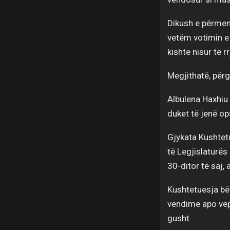
Dikush e përmend
vetëm votimin e 
kishte nisur të 
Megjithatë, përgj
Albulena Haxhiu 
duket të jenë op
Gjykata Kushtetu
të Legjislaturës
30-ditor të saj, 
Kushtetuesja bë
vendime apo vepr
gusht.