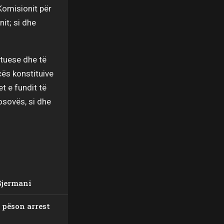
Komisionit për
it; si dhe
etuese dhe të
cës konstituive
t e fundit të
osovës, si dhe
Gjermani
i pëson arrest