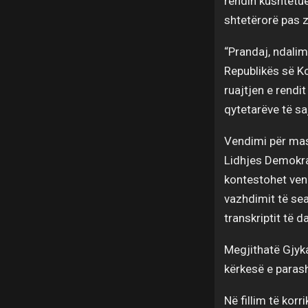
rendin kushtetu
shtetërorë pas 
“Prandaj, ndalim
Republikës së K
ruajtjen e rendi
qytetarëve të sa
Vendimi për mas
Lidhjes Demokra
kontestohet vend
vazhdimit të sea
transkriptit të 
Megjithatë Gjyka
kërkesë e paras
Në fillim të kor