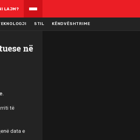
NI LAJM?
TEKNOLOGJI
STIL
KËNDVËSHTRIME
tuese në
e.
riti të
qenë data e