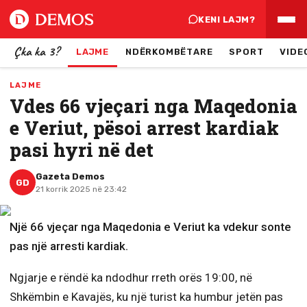
KENI LAJM?
Çka ka 3?
LAJME
NDËRKOMBËTARE
SPORT
VIDE
LAJME
Vdes 66 vjeçari nga Maqedonia
e Veriut, pësoi arrest kardiak
pasi hyri në det
Gazeta Demos
GD
21 korrik 2025 në 23:42
Një 66 vjeçar nga Maqedonia e Veriut ka vdekur sonte
pas një arresti kardiak.
Ngjarje e rëndë ka ndodhur rreth orës 19:00, në
Shkëmbin e Kavajës, ku një turist ka humbur jetën pas