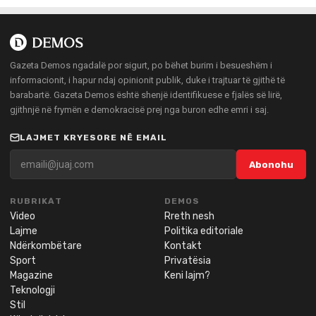
Gazeta Demos ngadalë por sigurt, po bëhet burim i besueshëm i
informacionit, i hapur ndaj opinionit publik, duke i trajtuar të gjithë të
barabartë. Gazeta Demos është shenjë identifikuese e fjalës së lirë,
gjithnjë në frymën e demokracisë prej nga buron edhe emri i saj.
LAJMET KRYESORE NË EMAIL
Abonohu
RUBRIKAT
DEMOS
Video
Rreth nesh
Lajme
Politika editoriale
Ndërkombëtare
Kontakt
Sport
Privatësia
Magazine
Keni lajm?
Teknologji
Stil