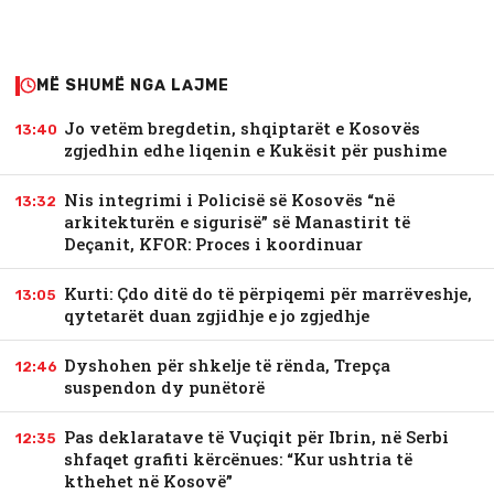
MË SHUMË NGA LAJME
Jo vetëm bregdetin, shqiptarët e Kosovës
13:40
zgjedhin edhe liqenin e Kukësit për pushime
Nis integrimi i Policisë së Kosovës “në
13:32
arkitekturën e sigurisë” së Manastirit të
Deçanit, KFOR: Proces i koordinuar
Kurti: Çdo ditë do të përpiqemi për marrëveshje,
13:05
qytetarët duan zgjidhje e jo zgjedhje
Dyshohen për shkelje të rënda, Trepça
12:46
suspendon dy punëtorë
Pas deklaratave të Vuçiqit për Ibrin, në Serbi
12:35
shfaqet grafiti kërcënues: “Kur ushtria të
kthehet në Kosovë”