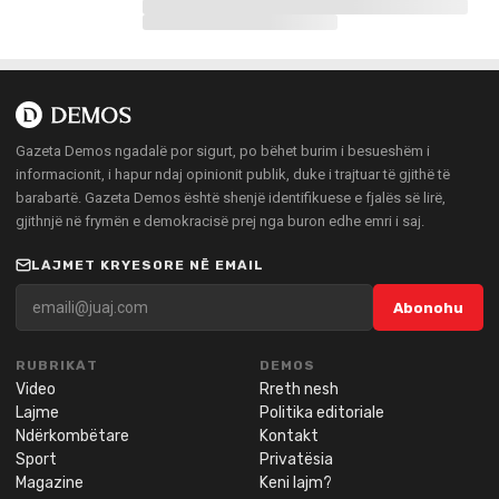
Gazeta Demos ngadalë por sigurt, po bëhet burim i besueshëm i
informacionit, i hapur ndaj opinionit publik, duke i trajtuar të gjithë të
barabartë. Gazeta Demos është shenjë identifikuese e fjalës së lirë,
gjithnjë në frymën e demokracisë prej nga buron edhe emri i saj.
LAJMET KRYESORE NË EMAIL
Abonohu
RUBRIKAT
DEMOS
Video
Rreth nesh
Lajme
Politika editoriale
Ndërkombëtare
Kontakt
Sport
Privatësia
Magazine
Keni lajm?