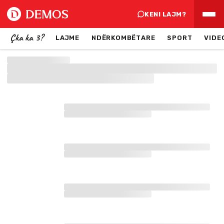
KENI LAJM?
Çka ka 3?
LAJME
NDËRKOMBËTARE
SPORT
VIDE