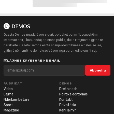
Gazeta Demos ngadalë por sigurt, po bëhet burim i besueshëm i
informacionit, i hapur ndaj opinionit publik, duke i trajtuar të gjithë të
barabartë. Gazeta Demos është shenjë identifikuese e fjalës së lirë,
gjithnjë në frymën e demokracisë prej nga buron edhe emri i saj.
LAJMET KRYESORE NË EMAIL
Abonohu
RUBRIKAT
DEMOS
Video
Rreth nesh
Lajme
Politika editoriale
Ndërkombëtare
Kontakt
Sport
Privatësia
Magazine
Keni lajm?