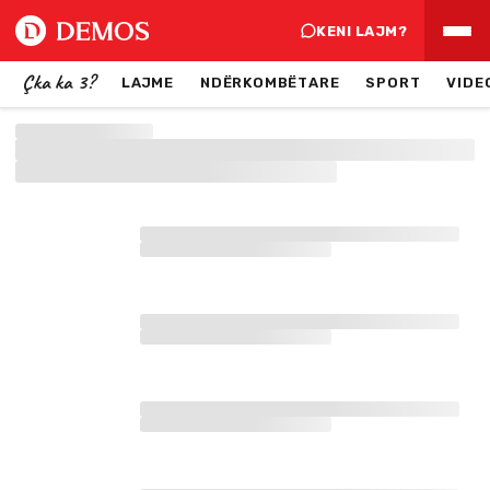
KENI LAJM?
Çka ka 3?
LAJME
NDËRKOMBËTARE
SPORT
VIDE