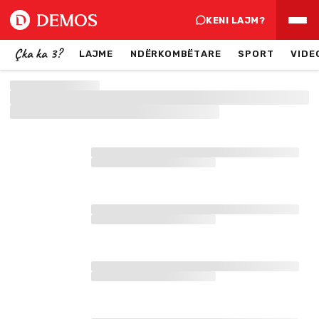
KENI LAJM?
Çka ka 3?
LAJME
NDËRKOMBËTARE
SPORT
VIDE