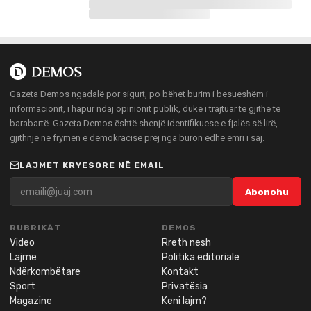
Gazeta Demos ngadalë por sigurt, po bëhet burim i besueshëm i
informacionit, i hapur ndaj opinionit publik, duke i trajtuar të gjithë të
barabartë. Gazeta Demos është shenjë identifikuese e fjalës së lirë,
gjithnjë në frymën e demokracisë prej nga buron edhe emri i saj.
LAJMET KRYESORE NË EMAIL
Abonohu
RUBRIKAT
DEMOS
Video
Rreth nesh
Lajme
Politika editoriale
Ndërkombëtare
Kontakt
Sport
Privatësia
Magazine
Keni lajm?