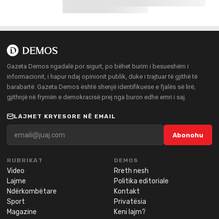
Gazeta Demos ngadalë por sigurt, po bëhet burim i besueshëm i
informacionit, i hapur ndaj opinionit publik, duke i trajtuar të gjithë të
barabartë. Gazeta Demos është shenjë identifikuese e fjalës së lirë,
gjithnjë në frymën e demokracisë prej nga buron edhe emri i saj.
LAJMET KRYESORE NË EMAIL
Abonohu
RUBRIKAT
DEMOS
Video
Rreth nesh
Lajme
Politika editoriale
Ndërkombëtare
Kontakt
Sport
Privatësia
Magazine
Keni lajm?