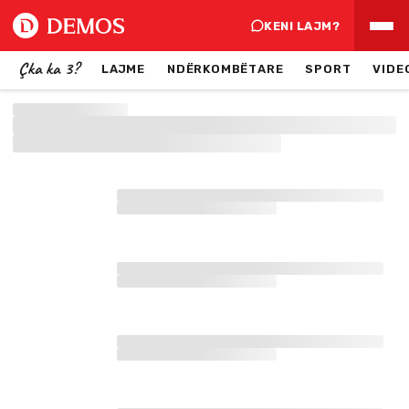
KENI LAJM?
Çka ka 3?
LAJME
NDËRKOMBËTARE
SPORT
VIDE