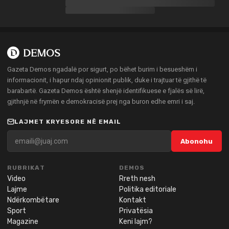
Gazeta Demos ngadalë por sigurt, po bëhet burim i besueshëm i
informacionit, i hapur ndaj opinionit publik, duke i trajtuar të gjithë të
barabartë. Gazeta Demos është shenjë identifikuese e fjalës së lirë,
gjithnjë në frymën e demokracisë prej nga buron edhe emri i saj.
LAJMET KRYESORE NË EMAIL
Abonohu
RUBRIKAT
DEMOS
Video
Rreth nesh
Lajme
Politika editoriale
Ndërkombëtare
Kontakt
Sport
Privatësia
Magazine
Keni lajm?