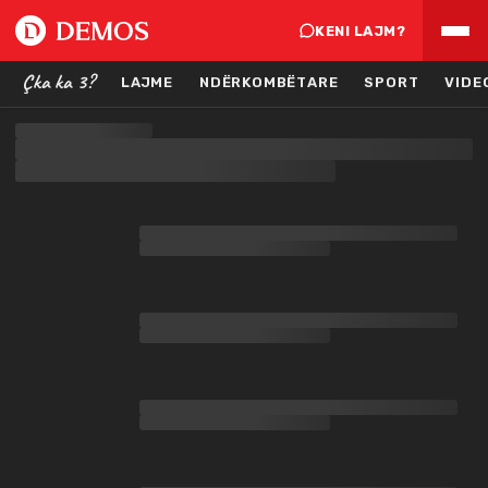
KENI LAJM?
Çka ka 3?
LAJME
NDËRKOMBËTARE
SPORT
VIDE