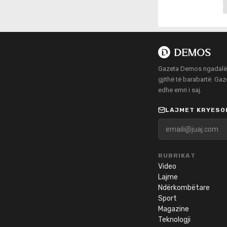
Gazeta Demos ngadalë po
gjithë të barabartë. Ga
edhe emri i saj.
LAJMET KRYESOR
RUBRIKAT
Video
Lajme
Ndërkombëtare
Sport
Magazine
Teknologji