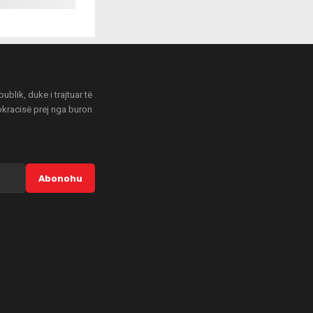
blik, duke i trajtuar të
mokracisë prej nga buron
Abonohu