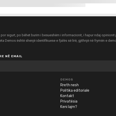
r sigurt, po bëhet burim i besueshëm i informacionit, i hapur ndaj opinionit pu
zeta Demos është shenjë identifikuese e fjalës së lirë, gjithnjë në frymën e de
E NË EMAIL
DEMOS
Rreth nesh
Politika editoriale
Kontakt
Privatësia
Keni lajm?