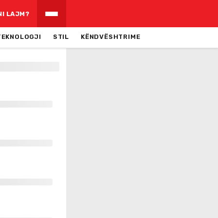
NI LAJM?
TEKNOLOGJI
STIL
KËNDVËSHTRIME