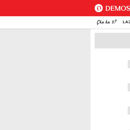
Çka ka 3?
LA