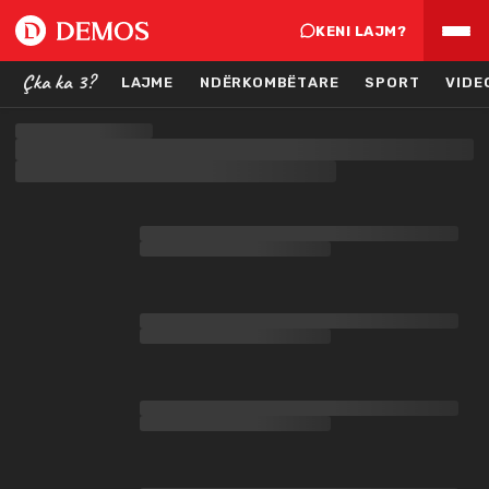
KENI LAJM?
Çka ka 3?
LAJME
NDËRKOMBËTARE
SPORT
VIDE