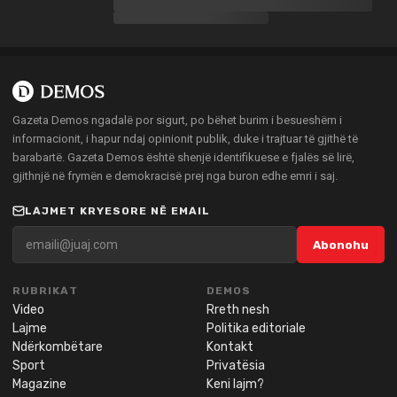
Gazeta Demos ngadalë por sigurt, po bëhet burim i besueshëm i
informacionit, i hapur ndaj opinionit publik, duke i trajtuar të gjithë të
barabartë. Gazeta Demos është shenjë identifikuese e fjalës së lirë,
gjithnjë në frymën e demokracisë prej nga buron edhe emri i saj.
LAJMET KRYESORE NË EMAIL
Abonohu
RUBRIKAT
DEMOS
Video
Rreth nesh
Lajme
Politika editoriale
Ndërkombëtare
Kontakt
Sport
Privatësia
Magazine
Keni lajm?