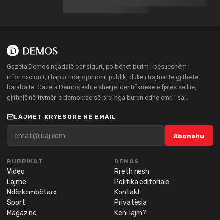
Gazeta Demos ngadalë por sigurt, po bëhet burim i besueshëm i
informacionit, i hapur ndaj opinionit publik, duke i trajtuar të gjithë të
barabartë. Gazeta Demos është shenjë identifikuese e fjalës së lirë,
gjithnjë në frymën e demokracisë prej nga buron edhe emri i saj.
LAJMET KRYESORE NË EMAIL
Abonohu
RUBRIKAT
DEMOS
Video
Rreth nesh
Lajme
Politika editoriale
Ndërkombëtare
Kontakt
Sport
Privatësia
Magazine
Keni lajm?