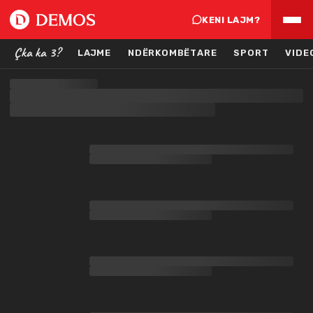
KENI LAJM?
Çka ka 3?
LAJME
NDËRKOMBËTARE
SPORT
VIDE