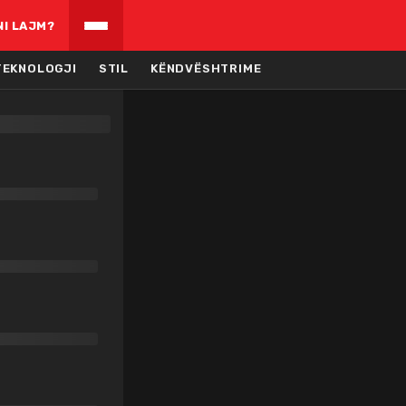
NI LAJM?
TEKNOLOGJI
STIL
KËNDVËSHTRIME