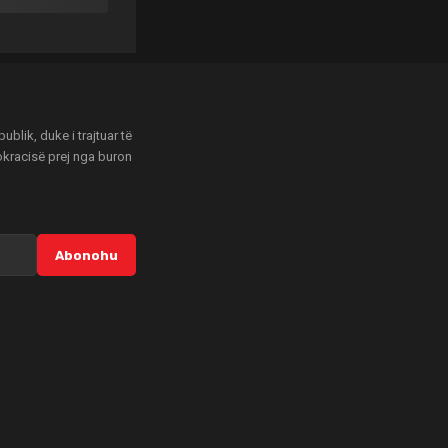
blik, duke i trajtuar të
mokracisë prej nga buron
Abonohu