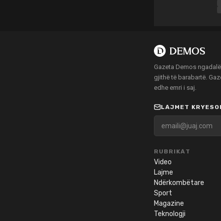
Gazeta Demos ngadalë po
gjithë të barabartë. Ga
edhe emri i saj.
LAJMET KRYESOR
RUBRIKAT
Video
Lajme
Ndërkombëtare
Sport
Magazine
Teknologji