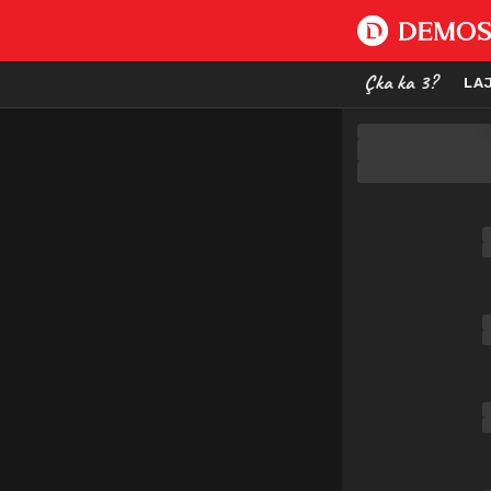
Çka ka 3?
LA