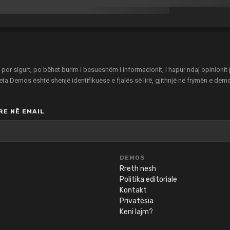
r sigurt, po bëhet burim i besueshëm i informacionit, i hapur ndaj opinionit pu
zeta Demos është shenjë identifikuese e fjalës së lirë, gjithnjë në frymën e de
E NË EMAIL
DEMOS
Rreth nesh
Politika editoriale
Kontakt
Privatësia
Keni lajm?