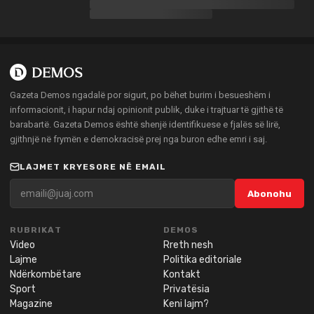
Gazeta Demos ngadalë por sigurt, po bëhet burim i besueshëm i
informacionit, i hapur ndaj opinionit publik, duke i trajtuar të gjithë të
barabartë. Gazeta Demos është shenjë identifikuese e fjalës së lirë,
gjithnjë në frymën e demokracisë prej nga buron edhe emri i saj.
LAJMET KRYESORE NË EMAIL
Abonohu
RUBRIKAT
DEMOS
Video
Rreth nesh
Lajme
Politika editoriale
Ndërkombëtare
Kontakt
Sport
Privatësia
Magazine
Keni lajm?