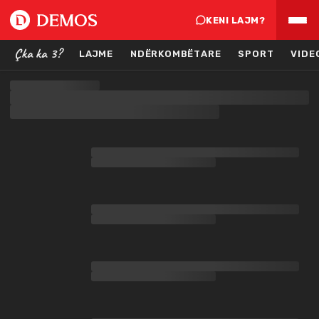
KENI LAJM?
Çka ka 3?
LAJME
NDËRKOMBËTARE
SPORT
VIDE