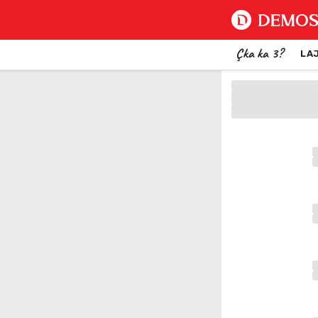
Çka ka 3?
LA