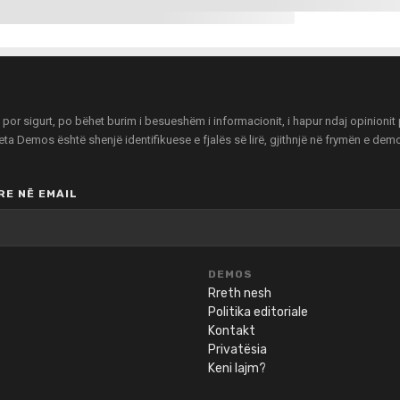
r sigurt, po bëhet burim i besueshëm i informacionit, i hapur ndaj opinionit pu
zeta Demos është shenjë identifikuese e fjalës së lirë, gjithnjë në frymën e de
E NË EMAIL
DEMOS
Rreth nesh
Politika editoriale
Kontakt
Privatësia
Keni lajm?