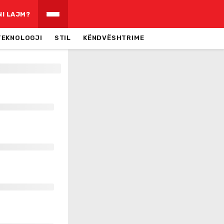
NI LAJM?
TEKNOLOGJI
STIL
KËNDVËSHTRIME