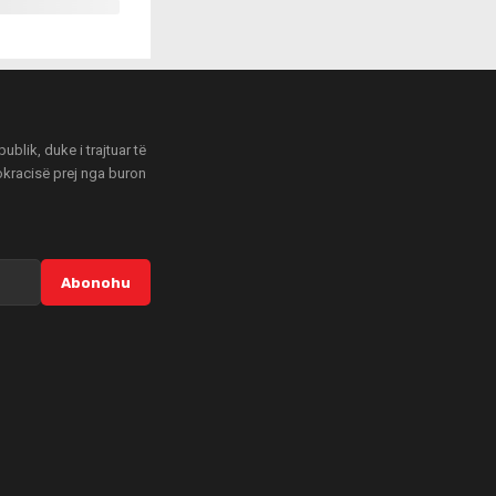
blik, duke i trajtuar të
mokracisë prej nga buron
Abonohu