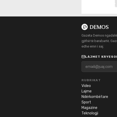
Gazeta Demos ngadalë po
gjithë të barabartë. Ga
edhe emri i saj.
LAJMET KRYESOR
RUBRIKAT
Video
Lajme
Ndërkombëtare
Sport
Magazine
Teknologji