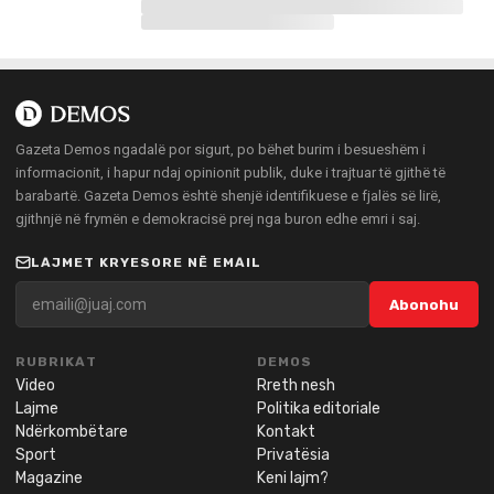
Gazeta Demos ngadalë por sigurt, po bëhet burim i besueshëm i
informacionit, i hapur ndaj opinionit publik, duke i trajtuar të gjithë të
barabartë. Gazeta Demos është shenjë identifikuese e fjalës së lirë,
gjithnjë në frymën e demokracisë prej nga buron edhe emri i saj.
LAJMET KRYESORE NË EMAIL
Abonohu
RUBRIKAT
DEMOS
Video
Rreth nesh
Lajme
Politika editoriale
Ndërkombëtare
Kontakt
Sport
Privatësia
Magazine
Keni lajm?