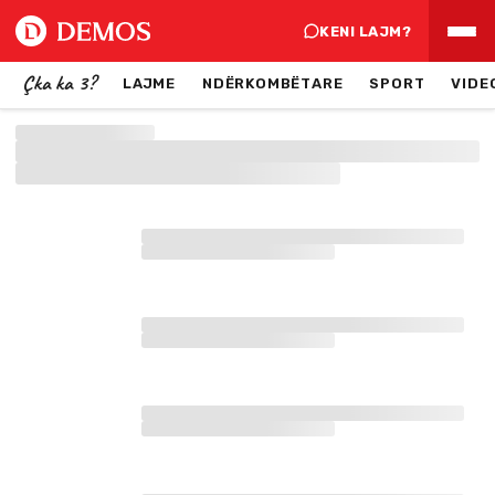
KENI LAJM?
Çka ka 3?
LAJME
NDËRKOMBËTARE
SPORT
VIDE