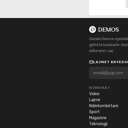
Gazeta Demos ngadalë po
gjithë të barabartë. Ga
edhe emri i saj.
LAJMET KRYESOR
RUBRIKAT
Video
Lajme
Ndërkombëtare
Sport
Magazine
Teknologji