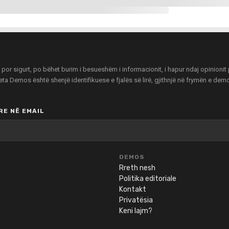
r sigurt, po bëhet burim i besueshëm i informacionit, i hapur ndaj opinionit pu
zeta Demos është shenjë identifikuese e fjalës së lirë, gjithnjë në frymën e de
E NË EMAIL
DEMOS
Rreth nesh
Politika editoriale
Kontakt
Privatësia
Keni lajm?