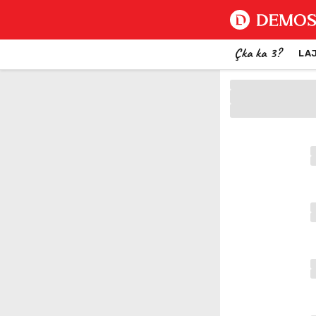
Çka ka 3?
LA