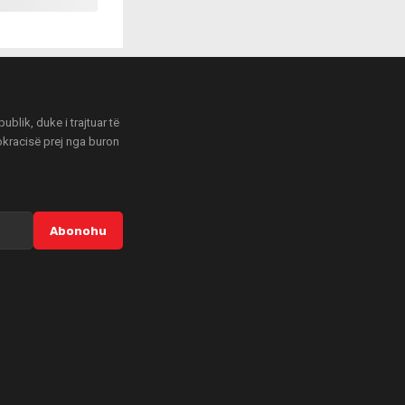
blik, duke i trajtuar të
mokracisë prej nga buron
Abonohu