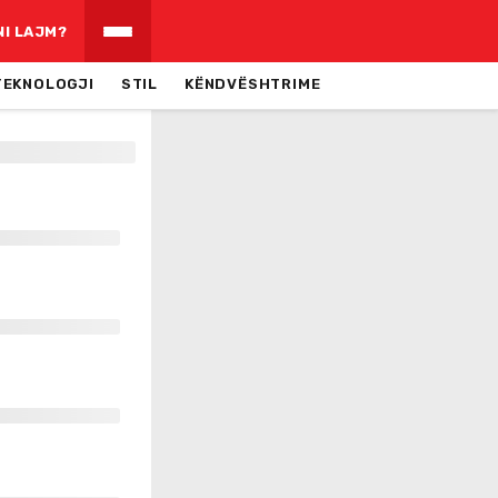
NI LAJM?
TEKNOLOGJI
STIL
KËNDVËSHTRIME