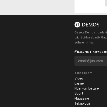
Gazeta Demos ngadalë po
gjithë të barabartë. Ga
edhe emri i saj.
LAJMET KRYESOR
RUBRIKAT
Video
Lajme
Ndërkombëtare
Sport
Magazine
Teknologji