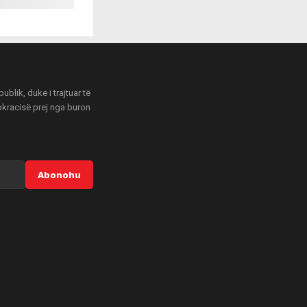
blik, duke i trajtuar të
mokracisë prej nga buron
Abonohu