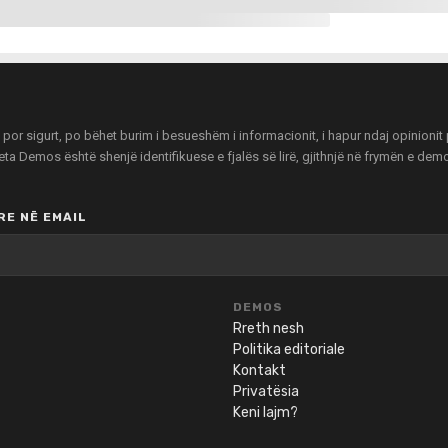
r sigurt, po bëhet burim i besueshëm i informacionit, i hapur ndaj opinionit pu
zeta Demos është shenjë identifikuese e fjalës së lirë, gjithnjë në frymën e de
E NË EMAIL
DEMOS
Rreth nesh
Politika editoriale
Kontakt
Privatësia
Keni lajm?