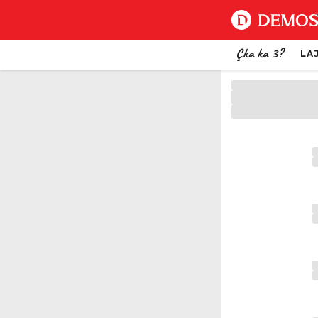
Çka ka 3?
LA