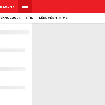
NI LAJM?
TEKNOLOGJI
STIL
KËNDVËSHTRIME