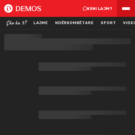
KENI LAJM?
Çka ka 3?
LAJME
NDËRKOMBËTARE
SPORT
VIDE