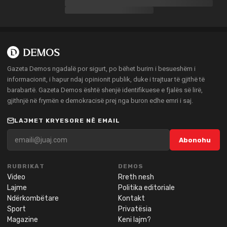
Gazeta Demos ngadalë por sigurt, po bëhet burim i besueshëm i
informacionit, i hapur ndaj opinionit publik, duke i trajtuar të gjithë të
barabartë. Gazeta Demos është shenjë identifikuese e fjalës së lirë,
gjithnjë në frymën e demokracisë prej nga buron edhe emri i saj.
LAJMET KRYESORE NË EMAIL
Abonohu
RUBRIKAT
DEMOS
Video
Rreth nesh
Lajme
Politika editoriale
Ndërkombëtare
Kontakt
Sport
Privatësia
Magazine
Keni lajm?