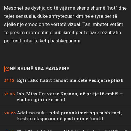
Mësohet se dyshja do të vijë me skena shumë “hot” dhe
tejet sensuale, duke shfrytëzuar kiminë e tyre për të
sjellë një emocion të vërtetë vizual. Tani mbetet vetëm
të presim momentin e publikimit për të parë rezultatin
përfundimtar të këtij bashkëpunimi.
MË SHUMË NGA MAGAZINE
Egli Tako habit fansat me këtë veshje në plazh
21:10
Ish-Miss Universe Kosova, në pritje të ëmbël –
21:05
zbulon gjininë e bebit
Adelina nuk i ndal provokimet nga pushimet,
20:23
kështu ekspozon në postimin e fundit