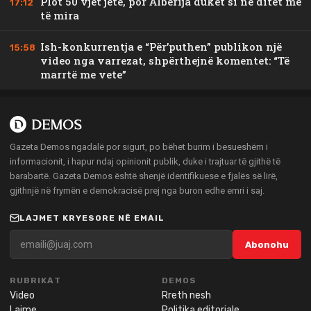
Plot 50 vjet jetë, por Albërija duket si në ditët më
17:12
të mira
Ish-konkurrentja e “Për’puthen” publikon një
15:58
video nga varrezat, shpërthejnë komentet: “Të
marrtë me vete”
Gazeta Demos ngadalë por sigurt, po bëhet burim i besueshëm i
informacionit, i hapur ndaj opinionit publik, duke i trajtuar të gjithë të
barabartë. Gazeta Demos është shenjë identifikuese e fjalës së lirë,
gjithnjë në frymën e demokracisë prej nga buron edhe emri i saj.
LAJMET KRYESORE NË EMAIL
Abonohu
RUBRIKAT
DEMOS
Video
Rreth nesh
Lajme
Politika editoriale