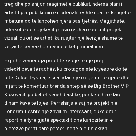
treg dhe po shijon reagimet e publikut, ndërsa plani i
artistit për publikimin e materialit është i qartë: këngët e
mbetura do të lançohen njëra pas tjetrës. Megjithatë,
ndërkohë që ndjekësit presin radhën e secilit projekt
vizual, duket se artisti ka ruajtur një lëvizje shumë të
veçantë për vazhdimësinë e këtij minialbumi.
E gjithë vëmendja pritet të kalojë te një prej
videoklipeve të radhës, ku protagoniste kryesore do të
jetë Dolce. Dyshja, e cila ndau një rrugëtim të gjatë dhe
mjaft të komentuar brenda shtëpisë së Big Brother VIP
Kosova 4, po bëhet sërish bashkë, por këtë herë larg
dinamikave të lojës. Përfshirja e saj në projektin e
Londrimit është një zhvillim interesant, duke ditur
raportin e tyre gjatë spektaklit dhe kuriozitetin e
njerëzve për t’i parë përsëri në të njëjtin ekran.