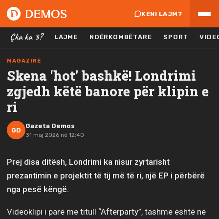
KENI LAJM?
Çka ka 3?
LAJME
NDËRKOMBËTARE
SPORT
VIDE
MAGAZINE
Skena ‘hot’ bashkë! Londrimi
zgjedh këtë banore për klipin e
ri
Gazeta Demos
GD
31 maj 2026 në 12:40
Prej disa ditësh, Londrimi ka nisur zyrtarisht
prezantimin e projektit të tij më të ri, një EP i përbërë
nga pesë këngë.
Videoklipi i parë me titull “Afterparty”, tashmë është në