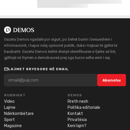
Gazeta Demos ngadalë por sigurt, po bëhet burim i besueshëm i
informacionit, i hapur ndaj opinionit publik, duke i trajtuar të gjithë të
barabartë. Gazeta Demos është shenjë identifikuese e fjalës së lirë,
gjithnjë në frymën e demokracisë prej nga buron edhe emri i saj.
LAJMET KRYESORE NË EMAIL
Abonohu
RUBRIKAT
DEMOS
Video
Rreth nesh
Lajme
Politika editoriale
Ndërkombëtare
Kontakt
Sport
Privatësia
Magazine
Keni lajm?