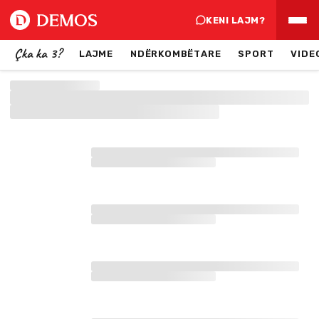
KENI LAJM?
Çka ka 3?
LAJME
NDËRKOMBËTARE
SPORT
VIDE