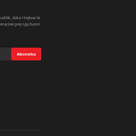
blik, duke i trajtuar të
mokracisë prej nga buron
Abonohu