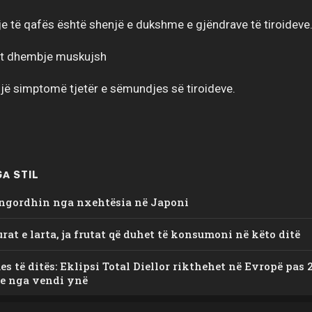
je të qafës është shenjë e dukshme e gjëndrave të tiroideve
ht dhembje muskujsh
një simptomë tjetër e sëmundjes së tiroideve.
A STIL
 ngordhin nga nxehtësia në Japoni
at e larta, ja frutat që duhet të konsumoni në këto ditë
s të ditës: Eklipsi Total Diellor rikthehet në Evropë pas 
e nga vendi ynë