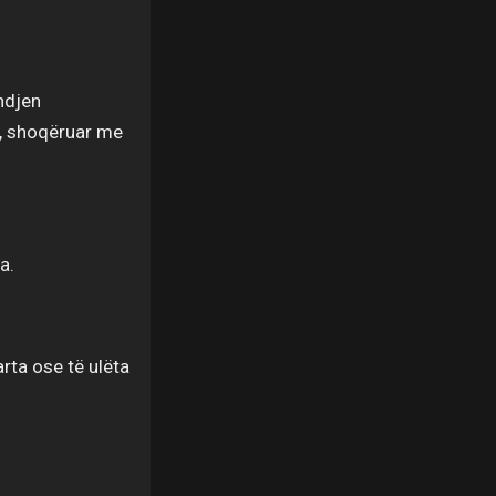
ndjen
s, shoqëruar me
a.
rta ose të ulëta