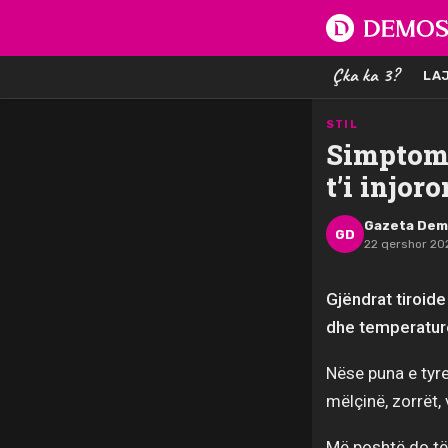
Çka ka 3?
LA
STIL
Simptoma
t’i injoro
Gazeta De
GD
22 qershor 20
Gjëndrat tiroid
dhe temperaturë
Nëse puna e tyre
mëlçinë, zorrët,
Më poshtë do të 