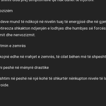
vozizëm
deve mund të ndikojë në nivelin tuaj të energjisë dhe në gje
potireoza shkakton ndjenjën e lodhjes dhe humbjes së forcë
mit dhe nervozizmit.
itmin e zemrës
ojnë edhe në rrahjet e zemrës, të cilat bëhen më të shpesht
ni peshë në mënyrë drastike
htim në peshë në një kohë të shkurtër nënkupton nivele të la
roide.