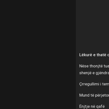
Lëkurë e thatë 
Nëse thonjtë tua
shenjë e gjëndra
Çrregullimi i te
Mund të përjeton
Ënjtje në qafë