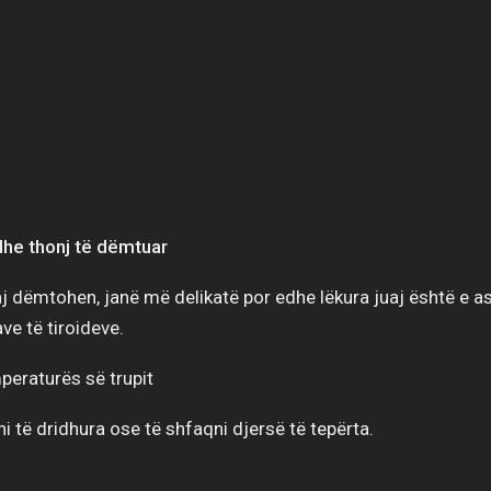
dhe thonj të dëmtuar
j dëmtohen, janë më delikatë por edhe lëkura juaj është e as
ve të tiroideve.
mperaturës së trupit
i të dridhura ose të shfaqni djersë të tepërta.