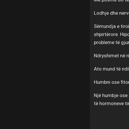
Lodhje dhe ner
Sëmundja e tiroi
shpirtërore. Hi
probleme të gju
Ndryshimet në r
Ato mund të ndik
Humbni ose fito
Një humbje ose s
të hormoneve ti