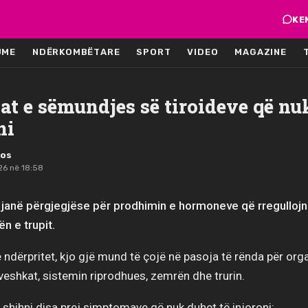
KE
JME
NDËRKOMBËTARE
SPORT
VIDEO
MAGAZINE
t e sëmundjes së tiroideve që nu
ni
mos
26 në 18:58
e janë përgjegjëse për prodhimin e hormoneve që rregulloj
n e trupit.
 ndërpritet, kjo gjë mund të çojë në pasoja të rënda për orga
 veshkat, sistemin riprodhues, zemrën dhe trurin.
shihni disa prej simptomave që nuk duhet të injoroni: