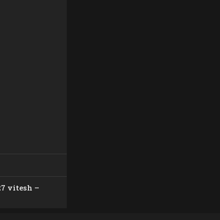
.
27 vitesh –