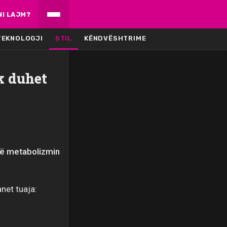
NI LAJM?
TEKNOLOGJI
STIL
KËNDVËSHTRIME
k duhet
në metabolizmin
net tuaja: