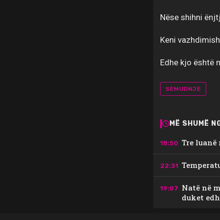
Nëse shihni ënjt
Keni vazhdimis
Edhe kjo është 
SEMUDNJE
MË SHUMË NG
Tre luanë
18:50
Temperatur
22:31
Natë në me
19:07
duket edh