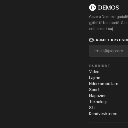
Gazeta Demos ngadalë po
gjithë të barabartë. Ga
edhe emri i saj.
LAJMET KRYESOR
RUBRIKAT
Video
Lajme
Ndërkombëtare
Sport
Magazine
Teknologji
Stil
Këndvështrime