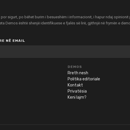
r sigurt, po bëhet burim i besueshëm i informacionit, i hapur ndaj opinionit pu
zeta Demos është shenjë identifikuese e fjalës së lirë, gjithnjë në frymën e de
E NË EMAIL
DEMOS
Rreth nesh
Politika editoriale
Kontakt
Privatësia
Keni lajm?