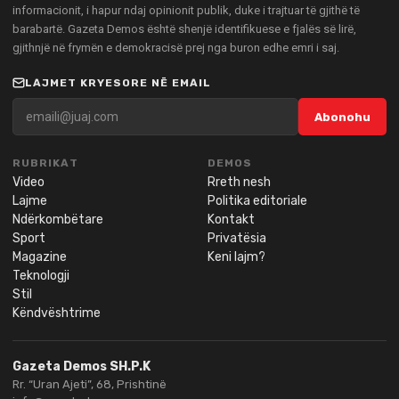
informacionit, i hapur ndaj opinionit publik, duke i trajtuar të gjithë të
barabartë. Gazeta Demos është shenjë identifikuese e fjalës së lirë,
gjithnjë në frymën e demokracisë prej nga buron edhe emri i saj.
LAJMET KRYESORE NË EMAIL
Abonohu
RUBRIKAT
DEMOS
Video
Rreth nesh
Lajme
Politika editoriale
Ndërkombëtare
Kontakt
Sport
Privatësia
Magazine
Keni lajm?
Teknologji
Stil
Këndvështrime
Gazeta Demos SH.P.K
Rr. “Uran Ajeti”, 68, Prishtinë