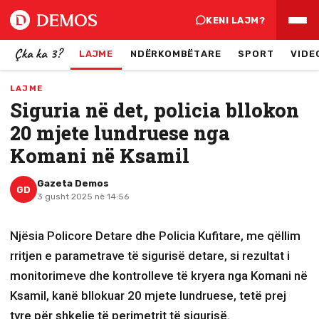
KENI LAJM?
Çka ka 3?
LAJME
NDËRKOMBËTARE
SPORT
VIDE
LAJME
Siguria në det, policia bllokon
20 mjete lundruese nga
Komani në Ksamil
Gazeta Demos
GD
3 gusht 2025 në 14:56
Njësia Policore Detare dhe Policia Kufitare, me qëllim
rritjen e parametrave të sigurisë detare, si rezultat i
monitorimeve dhe kontrolleve të kryera nga Komani në
Ksamil, kanë bllokuar 20 mjete lundruese, tetë prej
tyre për shkelje të perimetrit të sigurisë.