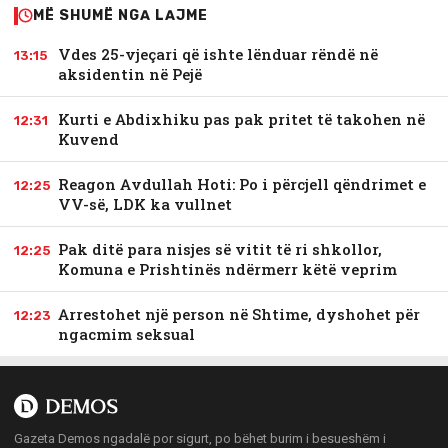
MË SHUMË NGA LAJME
Vdes 25-vjeçari që ishte lënduar rëndë në
13:15
aksidentin në Pejë
Kurti e Abdixhiku pas pak pritet të takohen në
12:31
Kuvend
Reagon Avdullah Hoti: Po i përcjell qëndrimet e
12:25
VV-së, LDK ka vullnet
Pak ditë para nisjes së vitit të ri shkollor,
12:25
Komuna e Prishtinës ndërmerr këtë veprim
Arrestohet një person në Shtime, dyshohet për
12:23
ngacmim seksual
Gazeta Demos ngadalë por sigurt, po bëhet burim i besueshëm i