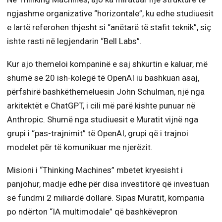
ngjashme organizative “horizontale”, ku edhe studiuesit
e lartë referohen thjesht si “anëtarë të stafit teknik”, siç
ishte rasti në legjendarin “Bell Labs”.
Kur ajo themeloi kompaninë e saj shkurtin e kaluar, më
shumë se 20 ish-kolegë të OpenAI iu bashkuan asaj,
përfshirë bashkëthemeluesin John Schulman, një nga
arkitektët e ChatGPT, i cili më parë kishte punuar në
Anthropic. Shumë nga studiuesit e Muratit vijnë nga
grupi i “pas-trajnimit” të OpenAI, grupi që i trajnoi
modelet për të komunikuar me njerëzit.
Misioni i “Thinking Machines” mbetet kryesisht i
panjohur, madje edhe për disa investitorë që investuan
së fundmi 2 miliardë dollarë. Sipas Muratit, kompania
po ndërton “IA multimodale” që bashkëvepron