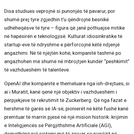
Disa studiues veprojnë si punonjës të pavarur, por
shumë prej tyre zgjedhin t’u qëndrojnë besnikë
udhëheqësve të tyre – figura që janë pothuajse mitike
në hapësirën e teknologjisë. Kulturat idiosinkratike të
startup-eve të ndryshme e përforcojnë këtë ndjenjë
angazhimi. Në të njëjtën kohë, kompanitë tashmë po
angazhohen më shumë në mbrojtjen kundër “peshkimit”
të vazhdueshëm të talenteve.
OpenAI dhe kompanitë e themeluara nga ish-drejtues, si
ai i Muratit, kanë qenë një objektiv i vazhdueshëm i
përpjekjeve të rekrutimit të Zuckerberg. Që nga fazat e
hershme të garës së IA-së, pionierët në këtë fushë kanë
premtuar të marrin pjesë në një mision historik: krijimin
e Inteligjencës së Përgjithshme Artificiale (AGI),
domethënë një sistemi më të zgjuar se njerëzit në