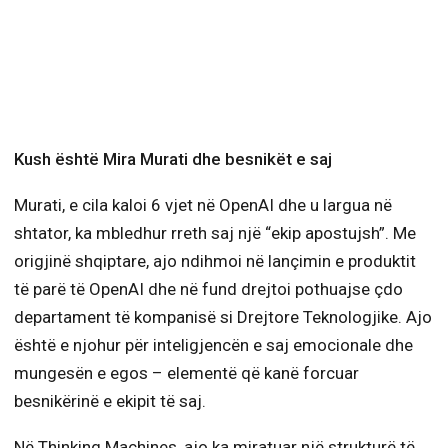
Kush është Mira Murati dhe besnikët e saj
Murati, e cila kaloi 6 vjet në OpenAI dhe u largua në
shtator, ka mbledhur rreth saj një “ekip apostujsh”. Me
origjinë shqiptare, ajo ndihmoi në lançimin e produktit
të parë të OpenAI dhe në fund drejtoi pothuajse çdo
departament të kompanisë si Drejtore Teknologjike. Ajo
është e njohur për inteligjencën e saj emocionale dhe
mungesën e egos – elementë që kanë forcuar
besnikërinë e ekipit të saj.
Në Thinking Machines, ajo ka miratuar një strukturë të