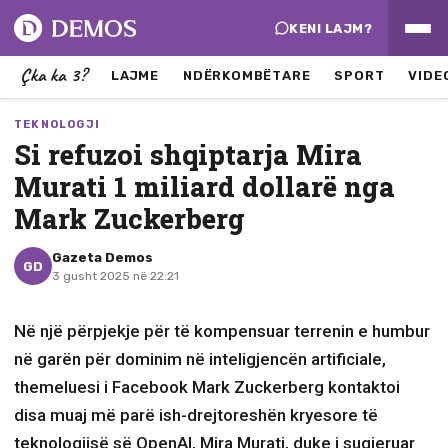
KENI LAJM?
Çka ka 3?
LAJME
NDËRKOMBËTARE
SPORT
VIDE
TEKNOLOGJI
Si refuzoi shqiptarja Mira
Murati 1 miliard dollarë nga
Mark Zuckerberg
Gazeta Demos
GD
3 gusht 2025 në 22:21
Në një përpjekje për të kompensuar terrenin e humbur
në garën për dominim në inteligjencën artificiale,
themeluesi i Facebook Mark Zuckerberg kontaktoi
disa muaj më parë ish-drejtoreshën kryesore të
teknologjisë së OpenAI, Mira Murati, duke i sugjeruar