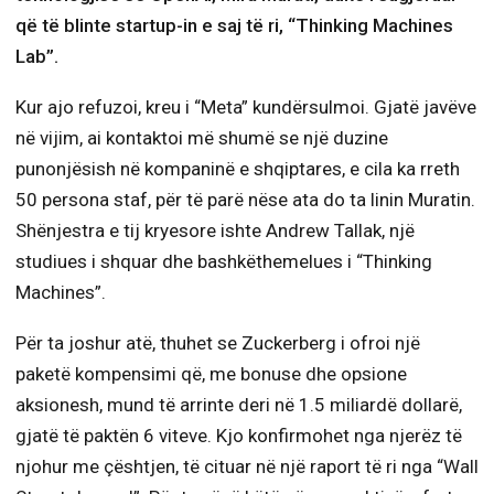
që të blinte startup-in e saj të ri, “Thinking Machines
Lab”.
Kur ajo refuzoi, kreu i “Meta” kundërsulmoi. Gjatë javëve
në vijim, ai kontaktoi më shumë se një duzine
punonjësish në kompaninë e shqiptares, e cila ka rreth
50 persona staf, për të parë nëse ata do ta linin Muratin.
Shënjestra e tij kryesore ishte Andrew Tallak, një
studiues i shquar dhe bashkëthemelues i “Thinking
Machines”.
Për ta joshur atë, thuhet se Zuckerberg i ofroi një
paketë kompensimi që, me bonuse dhe opsione
aksionesh, mund të arrinte deri në 1.5 miliardë dollarë,
gjatë të paktën 6 viteve. Kjo konfirmohet nga njerëz të
njohur me çështjen, të cituar në një raport të ri nga “Wall