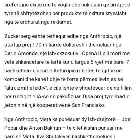
preferojnë ekipe më të vogla dhe nuk duan që arritjet e
tyre të shfrytëzohen për produkte të nxitura kryesisht
nga të ardhurat nga reklamat.
Zuckerberg është tërhequr edhe nga Anthropic, një
startup prej 170 miliardë dollarësh i themeluar nga
Dario Amonde, një ish-ekzekutiv i OpenAI i cili mori me
vete shkencëtarë të lartë kur u largua 5 vjet më parë. 7
bashkëthemeluesit e Anthropic mbetën të gjithë në
kompani dhe kanë lidhje të forta përmes lëvizjes së
“altruizmit efektiv”, e cila ishte e shqetësuar që në fillim
për rreziqet e IA-së së pakufizuar. Disa prej tyre madje
jetonin në një kooperativë në San Francisko.
Nga Anthropic, Meta ka punësuar dy ish-drejtorë – Joel
Pobar dhe Anton Bakhtin – të cilët kishin punuar më
parë në Meta. Ilya Shutskiver, bashkëthemelues i