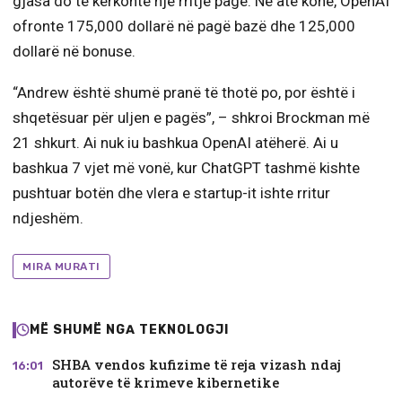
gjasa do të kërkonte një rritje page. Në atë kohë, OpenAI
ofronte 175,000 dollarë në pagë bazë dhe 125,000
dollarë në bonuse.
“Andrew është shumë pranë të thotë po, por është i
shqetësuar për uljen e pagës”, – shkroi Brockman më
21 shkurt. Ai nuk iu bashkua OpenAI atëherë. Ai u
bashkua 7 vjet më vonë, kur ChatGPT tashmë kishte
pushtuar botën dhe vlera e startup-it ishte rritur
ndjeshëm.
MIRA MURATI
MË SHUMË NGA TEKNOLOGJI
SHBA vendos kufizime të reja vizash ndaj
16:01
autorëve të krimeve kibernetike