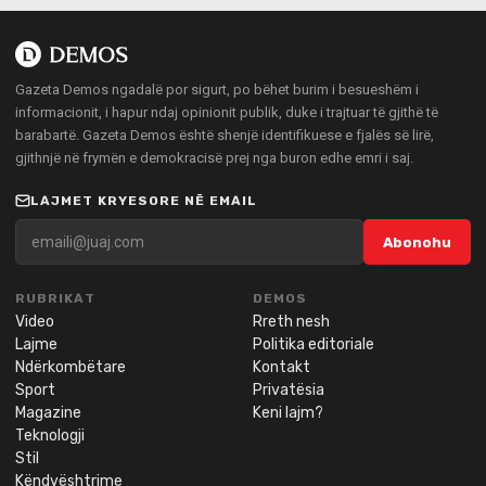
Gazeta Demos ngadalë por sigurt, po bëhet burim i besueshëm i
informacionit, i hapur ndaj opinionit publik, duke i trajtuar të gjithë të
barabartë. Gazeta Demos është shenjë identifikuese e fjalës së lirë,
gjithnjë në frymën e demokracisë prej nga buron edhe emri i saj.
LAJMET KRYESORE NË EMAIL
Abonohu
RUBRIKAT
DEMOS
Video
Rreth nesh
Lajme
Politika editoriale
Ndërkombëtare
Kontakt
Sport
Privatësia
Magazine
Keni lajm?
Teknologji
Stil
Këndvështrime