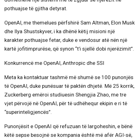
pothuajse të gjitha detyrat.
OpenAI, me themelues përfshirë Sam Altman, Elon Musk
dhe Ilya Shustskyver, i ka dhënë këtij misioni një
karakter pothuajse fetar, duke e vendosur atë nën një
kartë jofitimprurëse, që synon “t’i sjellë dobi njerëzimit”.
Konkurrencë me OpenAI, Anthropic dhe SSI
Meta ka kontaktuar tashmë më shumë se 100 punonjës
të OpenAI, duke punësuar të paktën dhjetë. Më 25 korrik,
Zuckerberg emëroi studiuesin Shengjia Zhao, me tre
vjet përvojë në OpenAI, për të udhëhequr ekipin e ri të
“superinteligjencës”.
Punonjësit e OpenAI që refuzuan të largoheshin, e bënë
këtë sepse besojnë se kompania është më afër AGI-së,