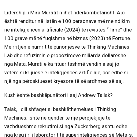
Lidershipi i Mira Muratit njihet ndërkombëtarisht. Ajo
është renditur në listën e 100 personave më me ndikim
në inteligjencën artificiale (2024) të revistës “Time” dhe
100 grave më të fuqishme në biznes (2023) të Fortune.
Me rritjen e numrit të punonjësve të Thinking Machines
Lab dhe refuzimin e propozimeve miliarda dollarëshe
nga Meta, Murati e ka fituar tashmë vendin e saj jo
vetëm si krijuese e inteligjencës artificiale, por edhe si
një nga përcaktueset kryesore të së ardhmes së saj.
Kush është bashkëpunëtori i saj Andrew Tallak?
Talak, i cili shfaqet si bashkëthemelues i Thinking
Machines, ishte në qendër të një përpjekjeje të
vazhdueshme rekrutimi si nga Zuckerberg ashtu edhe
nga kreu i ri i laboratorit të superinteligjencës së Meta-s,