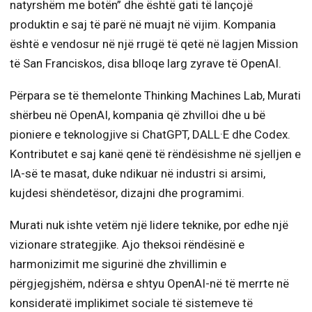
natyrshëm me botën” dhe është gati të lançojë
produktin e saj të parë në muajt në vijim. Kompania
është e vendosur në një rrugë të qetë në lagjen Mission
të San Franciskos, disa blloqe larg zyrave të OpenAI.
Përpara se të themelonte Thinking Machines Lab, Murati
shërbeu në OpenAI, kompania që zhvilloi dhe u bë
pioniere e teknologjive si ChatGPT, DALL·E dhe Codex.
Kontributet e saj kanë qenë të rëndësishme në sjelljen e
IA-së te masat, duke ndikuar në industri si arsimi,
kujdesi shëndetësor, dizajni dhe programimi.
Murati nuk ishte vetëm një lidere teknike, por edhe një
vizionare strategjike. Ajo theksoi rëndësinë e
harmonizimit me sigurinë dhe zhvillimin e
përgjegjshëm, ndërsa e shtyu OpenAI-në të merrte në
konsideratë implikimet sociale të sistemeve të