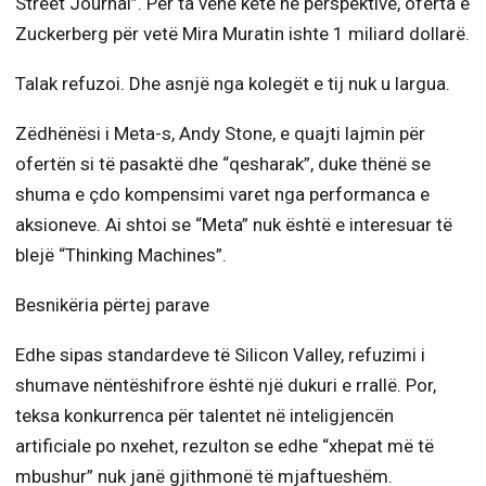
Street Journal”. Për ta vënë këtë në perspektivë, oferta e
Zuckerberg për vetë Mira Muratin ishte 1 miliard dollarë.
Talak refuzoi. Dhe asnjë nga kolegët e tij nuk u largua.
Zëdhënësi i Meta-s, Andy Stone, e quajti lajmin për
ofertën si të pasaktë dhe “qesharak”, duke thënë se
shuma e çdo kompensimi varet nga performanca e
aksioneve. Ai shtoi se “Meta” nuk është e interesuar të
blejë “Thinking Machines”.
Besnikëria përtej parave
Edhe sipas standardeve të Silicon Valley, refuzimi i
shumave nëntëshifrore është një dukuri e rrallë. Por,
teksa konkurrenca për talentet në inteligjencën
artificiale po nxehet, rezulton se edhe “xhepat më të
mbushur” nuk janë gjithmonë të mjaftueshëm.