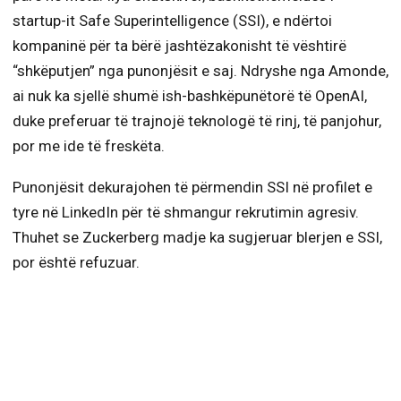
startup-it Safe Superintelligence (SSI), e ndërtoi
kompaninë për ta bërë jashtëzakonisht të vështirë
“shkëputjen” nga punonjësit e saj. Ndryshe nga Amonde,
ai nuk ka sjellë shumë ish-bashkëpunëtorë të OpenAI,
duke preferuar të trajnojë teknologë të rinj, të panjohur,
por me ide të freskëta.
Punonjësit dekurajohen të përmendin SSI në profilet e
tyre në LinkedIn për të shmangur rekrutimin agresiv.
Thuhet se Zuckerberg madje ka sugjeruar blerjen e SSI,
por është refuzuar.