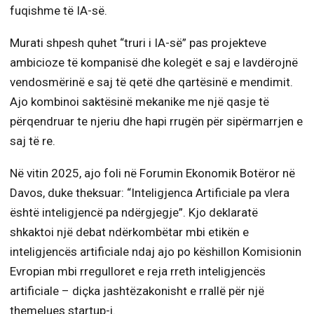
fuqishme të IA-së.
Murati shpesh quhet “truri i IA-së” pas projekteve
ambicioze të kompanisë dhe kolegët e saj e lavdërojnë
vendosmërinë e saj të qetë dhe qartësinë e mendimit.
Ajo kombinoi saktësinë mekanike me një qasje të
përqendruar te njeriu dhe hapi rrugën për sipërmarrjen e
saj të re.
Në vitin 2025, ajo foli në Forumin Ekonomik Botëror në
Davos, duke theksuar: “Inteligjenca Artificiale pa vlera
është inteligjencë pa ndërgjegje”. Kjo deklaratë
shkaktoi një debat ndërkombëtar mbi etikën e
inteligjencës artificiale ndaj ajo po këshillon Komisionin
Evropian mbi rregulloret e reja rreth inteligjencës
artificiale – diçka jashtëzakonisht e rrallë për një
themelues startup-i.