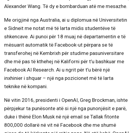
Alexander Wang. Të dy e bombarduan atë me mesazhe.
Me origjinë nga Australia, ai u diplomua në Universitetin
e Sidneit me notat më të larta midis studentëve të
shkencave. Ai punoi për 18 muaj në departamentin e të
mësuarit automatik të Facebook-ut përpara se të
transferohej në Kembrixh për studime pasuniversitare
dhe më pas të kthehej në Kaliforni për t’u bashkuar me
Facebook AI Research. Ai u ngrit për t’u bërë një
inxhinier i shquar – një nga pozicionet më të larta
teknike në kompani.
Në vitin 2016, presidenti i OpenAI, Greg Brockman, ishte
përpjekur ta punësonte atë si një nga punonjësit e parë,
duke i thënë Elon Musk në një email se Tallak fitonte
800,000 dollarë në vit në Facebook dhe me shumë