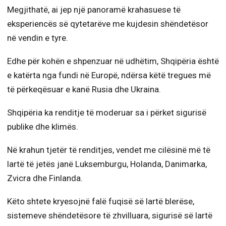
Megjithatë, ai jep një panoramë krahasuese të
eksperiencës së qytetarëve me kujdesin shëndetësor
në vendin e tyre.
Edhe për kohën e shpenzuar në udhëtim, Shqipëria është
e katërta nga fundi në Europë, ndërsa këtë tregues më
të përkeqësuar e kanë Rusia dhe Ukraina.
Shqipëria ka renditje të moderuar sa i përket sigurisë
publike dhe klimës.
Në krahun tjetër të renditjes, vendet me cilësinë më të
lartë të jetës janë Luksemburgu, Holanda, Danimarka,
Zvicra dhe Finlanda.
Këto shtete kryesojnë falë fuqisë së lartë blerëse,
sistemeve shëndetësore të zhvilluara, sigurisë së lartë