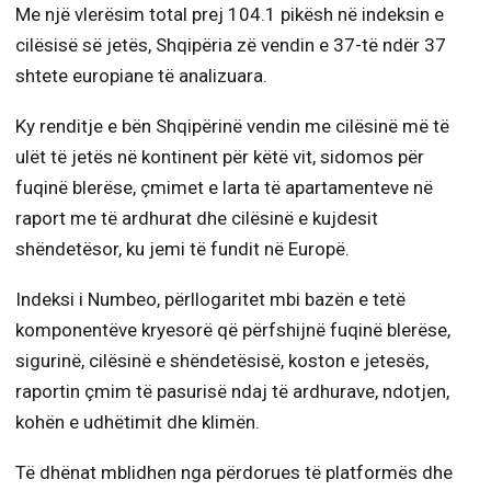
Me një vlerësim total prej 104.1 pikësh në indeksin e
cilësisë së jetës, Shqipëria zë vendin e 37-të ndër 37
shtete europiane të analizuara.
Ky renditje e bën Shqipërinë vendin me cilësinë më të
ulët të jetës në kontinent për këtë vit, sidomos për
fuqinë blerëse, çmimet e larta të apartamenteve në
raport me të ardhurat dhe cilësinë e kujdesit
shëndetësor, ku jemi të fundit në Europë.
Indeksi i Numbeo, përllogaritet mbi bazën e tetë
komponentëve kryesorë që përfshijnë fuqinë blerëse,
sigurinë, cilësinë e shëndetësisë, koston e jetesës,
raportin çmim të pasurisë ndaj të ardhurave, ndotjen,
kohën e udhëtimit dhe klimën.
Të dhënat mblidhen nga përdorues të platformës dhe