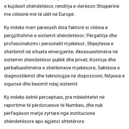
e kujdesit shëndetësor, renditja e vlerëson Shqipërinë
me cilësinë më të ulët në Europë.
Ky indeks merr parasysh disa faktorë si cilësia e
përgjithshme e sistemit shëndetësor; Përgatitja dhe
profesionalizmi i personelit mjekësor; Shpejtësia e
shërbimit në situata emergjente; Aksesueshmëria në
sistemin shëndetësor publik dhe privat; Kostoja dhe
përballueshmëria e shërbimeve mjekësore; Saktësia e
diagnostikimit dhe teknologjia në dispozicion; Ndjesia e
sigurisë dhe besimit ndaj sistemit.
Ky indeks është perceptues, pra mbështetet në
raportime të përdoruesve të Numbeo, dhe nuk
përfaqëson matje zyrtare nga institucione
shëndetësore apo agjenci shtetërore.