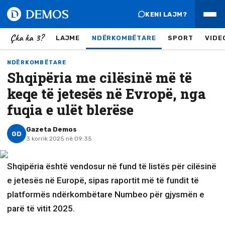
KENI LAJM?
Çka ka 3?
LAJME
NDËRKOMBËTARE
SPORT
VIDE
NDËRKOMBËTARE
Shqipëria me cilësinë më të
keqe të jetesës në Evropë, nga
fuqia e ulët blerëse
Gazeta Demos
GD
3 korrik 2025 në 09:35
Shqipëria është vendosur në fund të listës për cilësinë
e jetesës në Europë, sipas raportit më të fundit të
platformës ndërkombëtare Numbeo për gjysmën e
parë të vitit 2025.