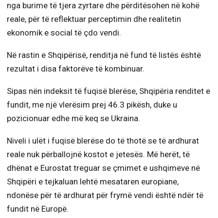
nga burime të tjera zyrtare dhe përditësohen në kohë
reale, për të reflektuar perceptimin dhe realitetin
ekonomik e social të çdo vendi.
Në rastin e Shqipërisë, renditja në fund të listës është
rezultat i disa faktorëve të kombinuar.
Sipas nën indeksit të fuqisë blerëse, Shqipëria renditet e
fundit, me një vlerësim prej 46.3 pikësh, duke u
pozicionuar edhe më keq se Ukraina.
Niveli i ulët i fuqisë blerëse do të thotë se të ardhurat
reale nuk përballojnë kostot e jetesës. Më herët, të
dhënat e Eurostat treguar se çmimet e ushqimeve në
Shqipëri e tejkaluan lehtë mesataren europiane,
ndonëse për të ardhurat për frymë vendi është ndër të
fundit në Europë.