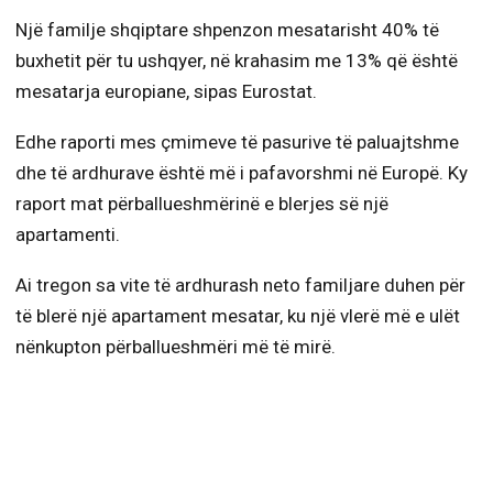
Një familje shqiptare shpenzon mesatarisht 40% të
buxhetit për tu ushqyer, në krahasim me 13% që është
mesatarja europiane, sipas Eurostat.
Edhe raporti mes çmimeve të pasurive të paluajtshme
dhe të ardhurave është më i pafavorshmi në Europë. Ky
raport mat përballueshmërinë e blerjes së një
apartamenti.
Ai tregon sa vite të ardhurash neto familjare duhen për
të blerë një apartament mesatar, ku një vlerë më e ulët
nënkupton përballueshmëri më të mirë.