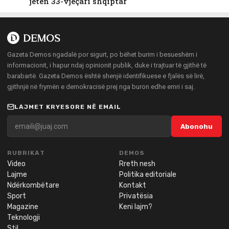
jetën 33-vjeçari shqiptar
Gazeta Demos ngadalë por sigurt, po bëhet burim i besueshëm i
informacionit, i hapur ndaj opinionit publik, duke i trajtuar të gjithë të
barabartë. Gazeta Demos është shenjë identifikuese e fjalës së lirë,
gjithnjë në frymën e demokracisë prej nga buron edhe emri i saj.
LAJMET KRYESORE NË EMAIL
Abonohu
RUBRIKAT
DEMOS
Video
Rreth nesh
Lajme
Politika editoriale
Ndërkombëtare
Kontakt
Sport
Privatësia
Magazine
Keni lajm?
Teknologji
Stil