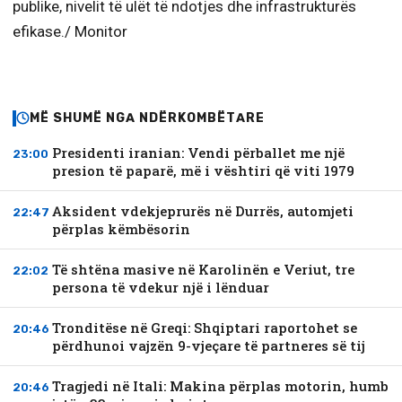
publike, nivelit të ulët të ndotjes dhe infrastrukturës
efikase./ Monitor
MË SHUMË NGA NDËRKOMBËTARE
Presidenti iranian: Vendi përballet me një
23:00
presion të paparë, më i vështiri që viti 1979
Aksident vdekjeprurës në Durrës, automjeti
22:47
përplas këmbësorin
Të shtëna masive në Karolinën e Veriut, tre
22:02
persona të vdekur një i lënduar
Tronditëse në Greqi: Shqiptari raportohet se
20:46
përdhunoi vajzën 9-vjeçare të partneres së tij
Tragjedi në Itali: Makina përplas motorin, humb
20:46