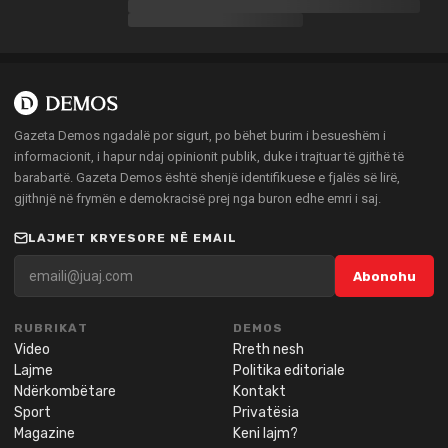
Gazeta Demos ngadalë por sigurt, po bëhet burim i besueshëm i
informacionit, i hapur ndaj opinionit publik, duke i trajtuar të gjithë të
barabartë. Gazeta Demos është shenjë identifikuese e fjalës së lirë,
gjithnjë në frymën e demokracisë prej nga buron edhe emri i saj.
LAJMET KRYESORE NË EMAIL
Abonohu
RUBRIKAT
DEMOS
Video
Rreth nesh
Lajme
Politika editoriale
Ndërkombëtare
Kontakt
Sport
Privatësia
Magazine
Keni lajm?