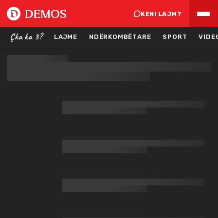
KENI LAJM?
Çka ka 3?
LAJME
NDËRKOMBËTARE
SPORT
VIDE