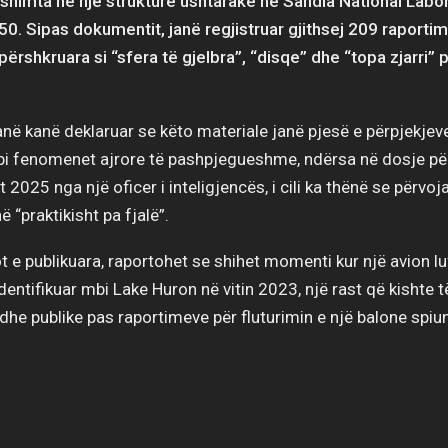
himta në një strukturë ushtarake në Sandia National Labor
0. Sipas dokumentit, janë regjistruar gjithsej 209 raporti
ërshkruara si “sfera të gjelbra”, “disqe” dhe “topa zjarri”
në kanë deklaruar se këto materiale janë pjesë e përpjekjev
i fenomenet ajrore të pashpjegueshme, ndërsa në dosje pë
t 2025 nga një oficer i inteligjencës, i cili ka thënë se përvoja
ë “praktikisht pa fjalë”.
t e publikuara, raportohet se shihet momenti kur një avion l
identifikuar mbi Lake Huron në vitin 2023, një rast që kishte 
e publike pas raportimeve për fluturimin e një balone spiun