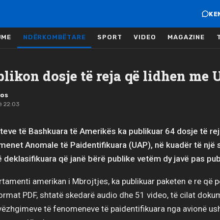
KE
JME
NDËRKOMBËTARE
SPORT
VIDEO
MAGAZINE
likon dosje të reja që lidhen me
mos
ë 22:03
teve të Bashkuara të Amerikës ka publikuar 64 dosje të re
enet Anomale të Paidentifikuara (UAP), në kuadër të një s
deklasifikuara që janë bërë publike vetëm dy javë pas publ
tamenti amerikan i Mbrojtjes, ka publikuar paketen e re që p
rmat PDF, shtatë skedarë audio dhe 51 video, të cilat doku
vëzhgimeve të fenomeneve të paidentifikuara nga avionë us