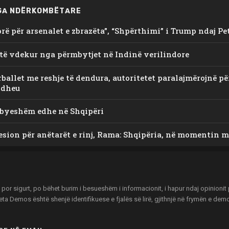
GA NDËRKOMBËTARE
orë për arsenalet e zbrazëta”, “Shpërthimi” i Trump ndaj P
 të vdekur nga përmbytjet në Indinë verilindore
ballet me reshje të dendura, autoritetet paralajmërojnë p
 dheu
mbyeshëm edhe në Shqipëri
esion për anëtarët e rinj, Rama: Shqipëria, në momentin m
r sigurt, po bëhet burim i besueshëm i informacionit, i hapur ndaj opinionit pu
zeta Demos është shenjë identifikuese e fjalës së lirë, gjithnjë në frymën e de