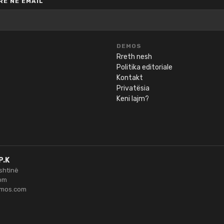
E NË EMAIL
DEMOS
Rreth nesh
Politika editoriale
Kontakt
Privatësia
Keni lajm?
P.K
ishtinë
om
emos.com