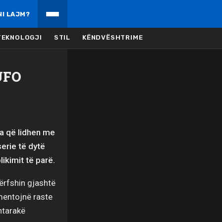
NI LAJM?
TEKNOLOGJI
STIL
KËNDVËSHTRIME
 UFO
ja që lidhen me
erie të dytë
ikimit të parë.
ërfshin gjashtë
mentojnë raste
htarakë