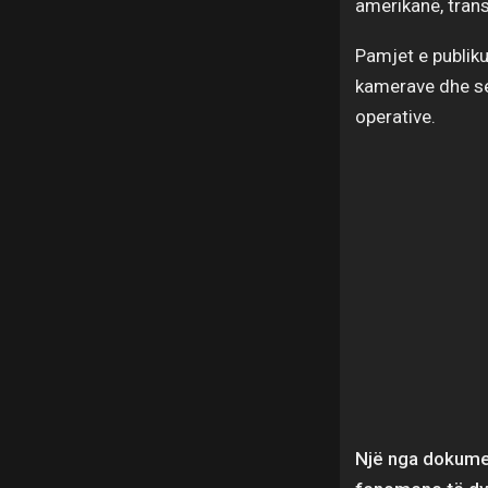
amerikanë, tran
Pamjet e publiku
kamerave dhe se
operative.
Një nga dokumen