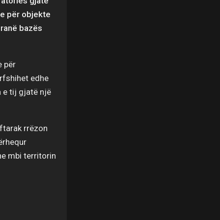
atories gjatë
me për objekte
 pranë bazës
e për
rfshihet edhe
 e tij gjatë një
uftarak rrëzon
tërhequr
e mbi territorin