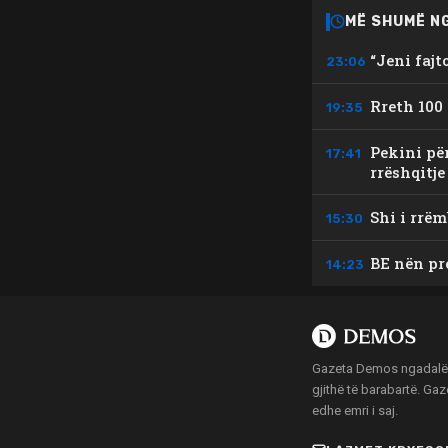
MË SHUMË N
“Jeni fajt
23:06
Rreth 100
19:35
Pekini për
17:41
rrëshqitje
Shi i rrë
15:30
BE nën pr
14:23
Gazeta Demos ngadalë po
gjithë të barabartë. Ga
edhe emri i saj.