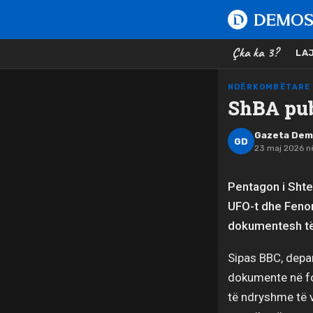
Çka ka 3?
LA
NDËRKOMBËTARE
ShBA pub
Gazeta De
GD
23 maj 2026 n
Pentagon i Shte
UFO-t dhe Fenom
dokumentesh të 
Sipas BBC, depar
dokumente në fo
të ndryshme të 