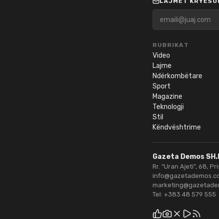
LAJMET KRYESOR
RUBRIKAT
Video
Lajme
Ndërkombëtare
Sport
Magazine
Teknologji
Stil
Këndvështrime
Gazeta Demos SH.
Rr. “Uran Ajeti”, 68, Pr
info@gazetademos.c
marketing@gazetad
Tel:
+383 48 579 555