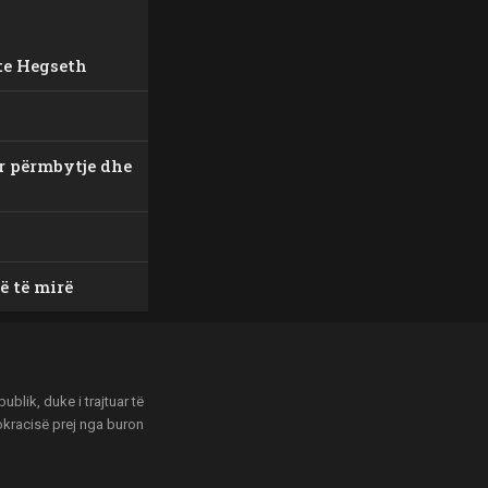
ete Hegseth
ër përmbytje dhe
ë të mirë
blik, duke i trajtuar të
mokracisë prej nga buron