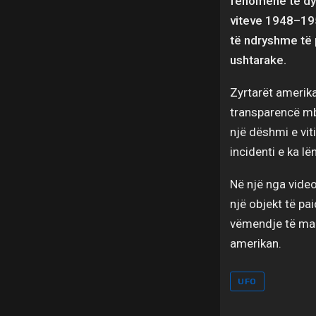
fenomene të dys
viteve 1948–195
të ndryshme të p
ushtarake.
Zyrtarët amerika
transparencë mb
një dëshmi e viti
incidenti e ka lën
Në një nga video
një objekt të pa
vëmendje të madh
amerikan.
UFO