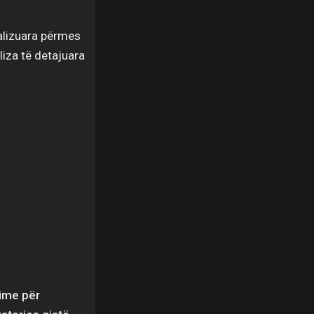
ealizuara përmes
iza të detajuara
time për