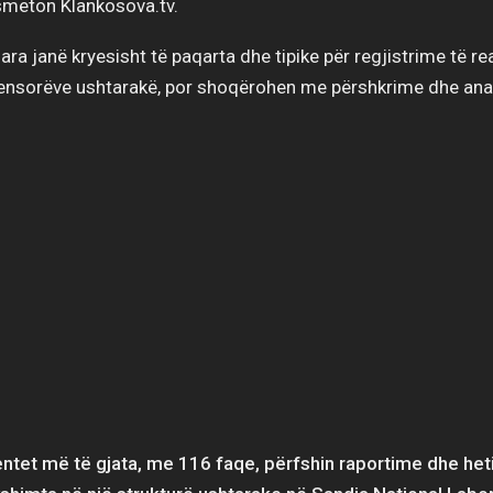
smeton Klankosova.tv.
ara janë kryesisht të paqarta dhe tipike për regjistrime të r
nsorëve ushtarakë, por shoqërohen me përshkrime dhe anal
tet më të gjata, me 116 faqe, përfshin raportime dhe he