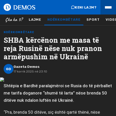
KENI LAJM?
Çka ka 3?
LAJME
NDËRKOMBËTARE
SPORT
VIDE
NDËRKOMBËTARE
SHBA kërcënon me masa të
reja Rusinë nëse nuk pranon
armëpushim në Ukrainë
Gazeta Demos
GD
17 korrik 2025 në 23:10
Shtëpia e Bardhë paralajmëroi se Rusia do të përballet
me tarifa doganore “shumë të larta” nëse brenda 50
ditëve nuk ndalon luftën në Ukrainë.
“Pra, brenda 50 ditëve, siç është qartë thënë, nëse