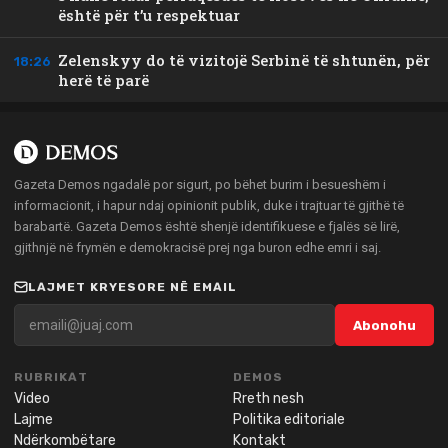
është për t’u respektuar
Zelenskyy do të vizitojë Serbinë të shtunën, për
18:26
herë të parë
Gazeta Demos ngadalë por sigurt, po bëhet burim i besueshëm i
informacionit, i hapur ndaj opinionit publik, duke i trajtuar të gjithë të
barabartë. Gazeta Demos është shenjë identifikuese e fjalës së lirë,
gjithnjë në frymën e demokracisë prej nga buron edhe emri i saj.
LAJMET KRYESORE NË EMAIL
Abonohu
RUBRIKAT
DEMOS
Video
Rreth nesh
Lajme
Politika editoriale
Ndërkombëtare
Kontakt