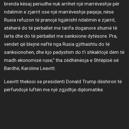
brenda kësaj periudhe nuk arrihet një marrëveshje për
ndalimin e zjarrit ose një marrëveshje paqeje, nëse
Rusia refuzon të pranojë ligjërisht ndalimin e zjarrit,
atëherë do të përballet me tarifa doganore shumë të
larta dhe do të përballet me sanksione dytësore. Pra,
vendet që blejnë naftë nga Rusia gjithashtu do të
sanksionohen, dhe kjo padyshim do t’i shkaktojë dëm të
madh ekonomisë ruse,” tha zëdhënësja e Shtëpisë së
Bardhë, Karoline Leavitt.
Leavitt theksoi se presidenti Donald Trump dëshiron të
përfundojë luftën me një zgjidhje diplomatike.