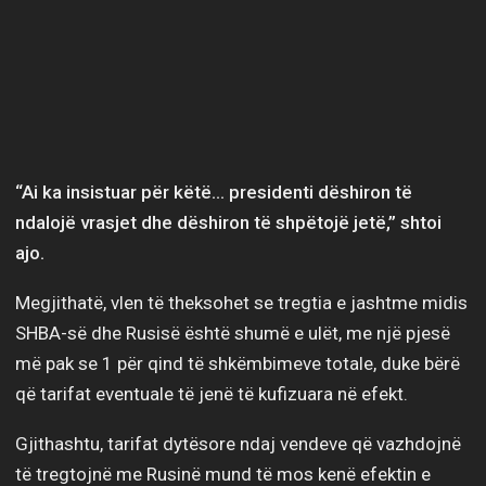
“Ai ka insistuar për këtë… presidenti dëshiron të
ndalojë vrasjet dhe dëshiron të shpëtojë jetë,” shtoi
ajo.
Megjithatë, vlen të theksohet se tregtia e jashtme midis
SHBA-së dhe Rusisë është shumë e ulët, me një pjesë
më pak se 1 për qind të shkëmbimeve totale, duke bërë
që tarifat eventuale të jenë të kufizuara në efekt.
Gjithashtu, tarifat dytësore ndaj vendeve që vazhdojnë
të tregtojnë me Rusinë mund të mos kenë efektin e