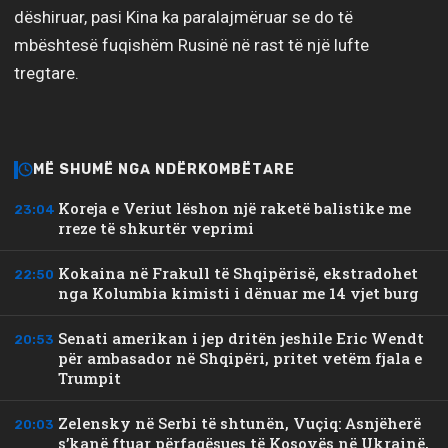
dëshiruar, pasi Kina ka paralajmëruar se do të
mbështesë fuqishëm Rusinë në rast të një lufte
tregtare.
MË SHUMË NGA NDËRKOMBËTARE
Koreja e Veriut lëshon një raketë balistike me
23:04
rreze të shkurtër veprimi
Kokaina në Frakull të Shqipërisë, ekstradohet
22:50
nga Kolumbia kimisti i dënuar me 14 vjet burg
Senati amerikan i jep dritën jeshile Eric Wendt
20:53
për ambasador në Shqipëri, pritet vetëm fjala e
Trumpit
Zelensky në Serbi të shtunën, Vuçiq: Asnjëherë
20:03
s’kanë ftuar përfaqësues të Kosovës në Ukrainë,