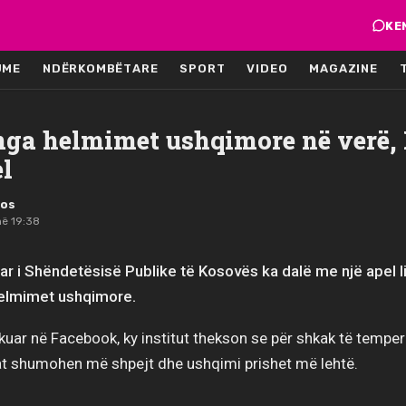
KE
JME
NDËRKOMBËTARE
SPORT
VIDEO
MAGAZINE
nga helmimet ushqimore në verë
el
mos
në 19:38
ar i Shëndetësisë Publike të Kosovës ka dalë me një apel li
helmimet ushqimore.
ikuar në Facebook, ky institut thekson se për shkak të temper
 shumohen më shpejt dhe ushqimi prishet më lehtë.