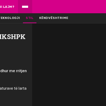
NI LAJM?
TEKNOLOGJI
STIL
KËNDVËSHTRIME
, IKSHPK
dhur me rritjen
aturave të larta