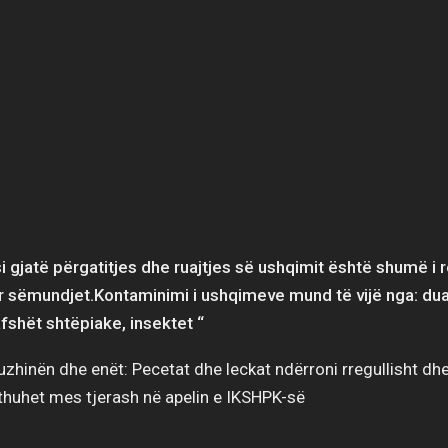
si gjatë përgatitjes dhe ruajtjes së ushqimit është shumë 
 sëmundjet.Kontaminimi i ushqimeve mund të vijë nga: dua
afshët shtëpiake, insektet “
uzhinën dhe enët: Pecetat dhe leckat ndërroni rregullisht dhe
thuhet mes tjerash në apelin e IKSHPK-së