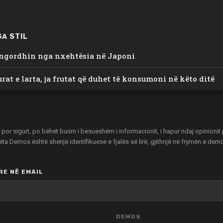
A STIL
 ngordhin nga nxehtësia në Japoni
at e larta, ja frutat që duhet të konsumoni në këto ditë
r sigurt, po bëhet burim i besueshëm i informacionit, i hapur ndaj opinionit pu
zeta Demos është shenjë identifikuese e fjalës së lirë, gjithnjë në frymën e de
E NË EMAIL
DEMOS