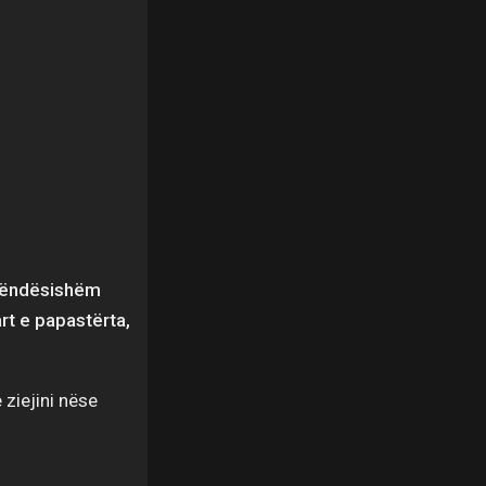
i rëndësishëm
rt e papastërta,
 ziejini nëse