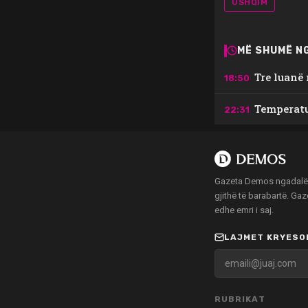
USHQIM
MË SHUMË NG
Tre luanë
18:50
Temperatur
22:31
Gazeta Demos ngadalë po
gjithë të barabartë. Ga
edhe emri i saj.
LAJMET KRYESOR
RUBRIKAT