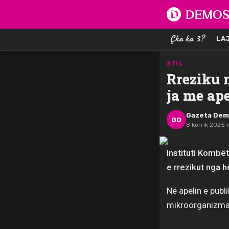
Çka ka 3?
LA
STIL
Rreziku 
ja me ap
Gazeta De
GD
8 korrik 2025 
Instituti Kombët
e rrezikut nga 
Në apelin e publ
mikroorganizmat