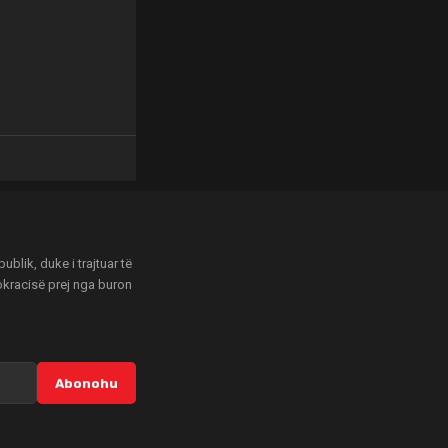
blik, duke i trajtuar të
mokracisë prej nga buron
Abonohu