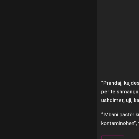
“Prandaj, kujde
për të shmangur
ushqimet, uji, k
“ Mbani pastër k
kontaminohen”, 