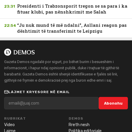
Presidenti i Trabzonsporit tregon se sa para i ka
23:31
fituar klubi, pas nënshkrimit me Salah
“Ju nuk mund të më ndalni”, Asllani reagon pas
22:54
dështimit të transferimit te Leipzigu
Gazeta Demos ngadalë por sigurt, po bëhet burim i besueshëm i
informacionit, i hapur ndaj opinionit publik, duke i trajtuar të gjithë të
barabartë. Gazeta Demos është shenjë identifikuese e fjalës së lirë,
gjithnjë në frymën e demokracisë prej nga buron edhe emri i saj.
LAJMET KRYESORE NË EMAIL
Abonohu
RUBRIKAT
DEMOS
Video
Rreth nesh
Lajme
Politika editoriale