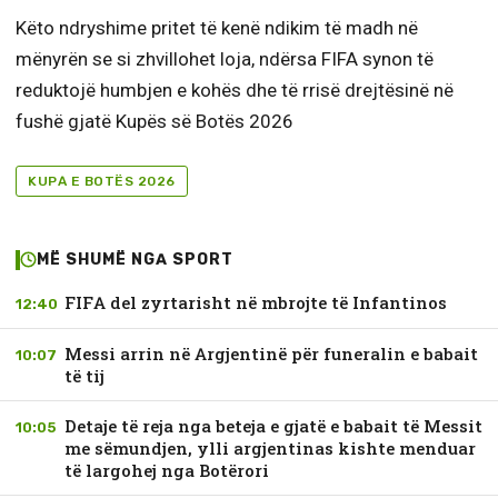
Këto ndryshime pritet të kenë ndikim të madh në
mënyrën se si zhvillohet loja, ndërsa FIFA synon të
reduktojë humbjen e kohës dhe të rrisë drejtësinë në
fushë gjatë Kupës së Botës 2026
KUPA E BOTËS 2026
MË SHUMË NGA SPORT
FIFA del zyrtarisht në mbrojte të Infantinos
12:40
Messi arrin në Argjentinë për funeralin e babait
10:07
të tij
Detaje të reja nga beteja e gjatë e babait të Messit
10:05
me sëmundjen, ylli argjentinas kishte menduar
të largohej nga Botërori