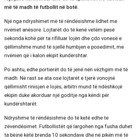
më të madh të futbollit në botë.
Një nga ndryshimet më të rëndësishme lidhet me
rivëniet anësore. Lojtarët do të kenë vetëm pesë
sekonda kohë për ta rifilluar lojën dhe çdo vonesë e
qëllimshme mund të sjellë humbjen e posedimit, me
rivënien që i kalon ekipit kundërshtar.
Po ashtu, edhe portierët do të jenë nën vëzhgim më të
madh. Në rast se ata ose lojtarët e tjerë vonojnë
qëllimisht rinisjen e lojës, arbitri mund të ndëshkojë
ekipin duke akorduar një goditje nga këndi për
kundërshtarët.
Ndryshime të rëndësishme do të ketë edhe te
zëvendësimet. Futbollistët që largohen nga fusha duhet
ta bëjnë këtë brenda 10 sekondave dhe në pikën më të