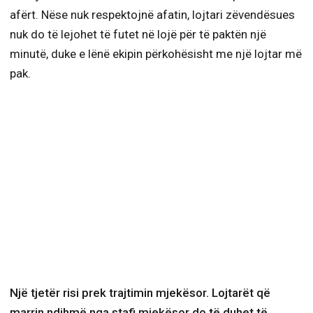
afërt. Nëse nuk respektojnë afatin, lojtari zëvendësues
nuk do të lejohet të futet në lojë për të paktën një
minutë, duke e lënë ekipin përkohësisht me një lojtar më
pak.
Një tjetër risi prek trajtimin mjekësor. Lojtarët që
marrin ndihmë nga stafi mjekësor do të duhet të