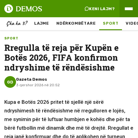
KENI LAJM?
Çka ka 3?
LAJME
NDËRKOMBËTARE
SPORT
VIDE
SPORT
Rregulla të reja për Kupën e
Botës 2026, FIFA konfirmon
ndryshime të rëndësishme
Gazeta Demos
GD
3 qershor 2026 në 20:52
Kupa e Botës 2026 pritet të sjellë një sërë
ndryshimesh të rëndësishme në rregulloren e lojës,
me synimin për të luftuar humbjen e kohës dhe për ta
bërë futbollin më dinamik dhe më të drejtë. Rregullat e
reja janë konfirmuar dhe do të aplikohen në turneun