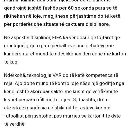
qëndrojnë jashtë fushës për 60 sekonda para se të
rikthehen në lojë, megjithëse përjashtime do të ketë
për portierët dhe situata të caktuara disiplinore.
Në aspektin disiplinor, FIFA ka vendosur që lojtarët që
mbulojnë gojën gjatë përballjeve ose debateve me
kundërshtarët mund të ndëshkohen deri edhe me karton
të kuq.
Ndërkohë, teknologjia VAR do të ketë kompetenca të
reja. Ajo do të mund të kontrollojë nëse një goditje nga
këndi është akorduar saktë, me kusht që verifikimi të
kryhet përpara rifillimit të lojës. Gjithashtu, do të
ekzistojë mundësia e rishikimit të rasteve kur një
futbollist përjashtohet pas marrjes së kartonit të dytë
të verdhë.