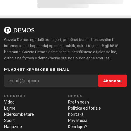
Gazeta Demos ngadalë por sigurt, po bëhet burim i besueshëm i
informacionit, i hapur ndaj opinionit publik, duke i trajtuar të gjithë të
barabartë. Gazeta Demos është shenjë identifikuese e fjalës së lirë,
gjithnjë në frymën e demokracisë prej nga buron edhe emri i saj.
LAJMET KRYESORE NË EMAIL
Abonohu
RUBRIKAT
DEMOS
Video
Rreth nesh
Lajme
Politika editoriale
Ndërkombëtare
Kontakt
Sport
Privatësia
Magazine
Keni lajm?