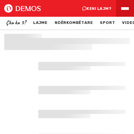
KENI LAJM?
Çka ka 3?
LAJME
NDËRKOMBËTARE
SPORT
VIDE