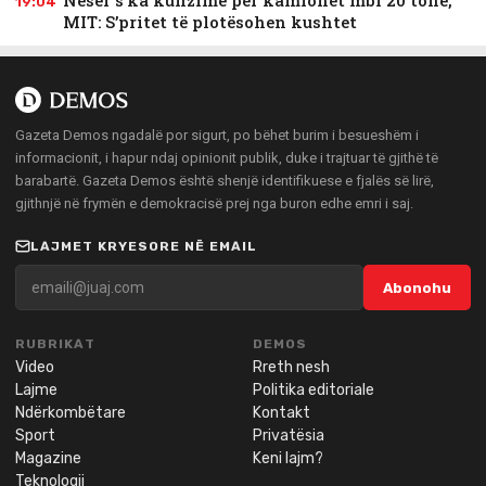
Nesër s’ka kufizime për kamionët mbi 20 tonë,
19:04
MIT: S’pritet të plotësohen kushtet
Gazeta Demos ngadalë por sigurt, po bëhet burim i besueshëm i
informacionit, i hapur ndaj opinionit publik, duke i trajtuar të gjithë të
barabartë. Gazeta Demos është shenjë identifikuese e fjalës së lirë,
gjithnjë në frymën e demokracisë prej nga buron edhe emri i saj.
LAJMET KRYESORE NË EMAIL
Abonohu
RUBRIKAT
DEMOS
Video
Rreth nesh
Lajme
Politika editoriale
Ndërkombëtare
Kontakt
Sport
Privatësia
Magazine
Keni lajm?
Teknologji