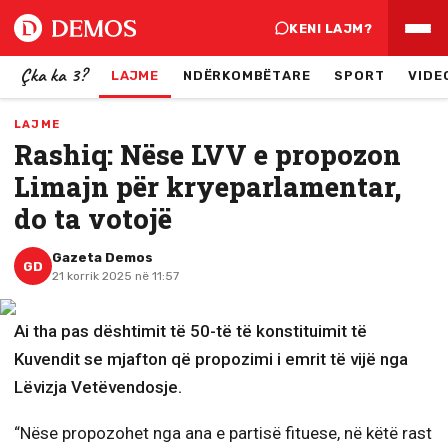
KENI LAJM?
Çka ka 3?
LAJME
NDËRKOMBËTARE
SPORT
VIDE
LAJME
Rashiq: Nëse LVV e propozon
Limajn për kryeparlamentar,
do ta votojë
Gazeta Demos
GD
21 korrik 2025 në 11:57
Ai tha pas dështimit të 50-të të konstituimit të
Kuvendit se mjafton që propozimi i emrit të vijë nga
Lëvizja Vetëvendosje.
“Nëse propozohet nga ana e partisë fituese, në këtë rast