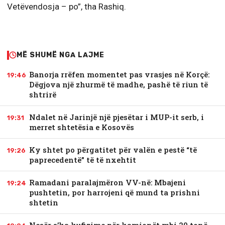
Vetëvendosja – po”, tha Rashiq.
MË SHUMË NGA LAJME
Banorja rrëfen momentet pas vrasjes në Korçë:
19:46
Dëgjova një zhurmë të madhe, pashë të riun të
shtrirë
Ndalet në Jarinjë një pjesëtar i MUP-it serb, i
19:31
merret shtetësia e Kosovës
Ky shtet po përgatitet për valën e pestë “të
19:26
paprecedentë” të të nxehtit
Ramadani paralajmëron VV-në: Mbajeni
19:24
pushtetin, por harrojeni që mund ta prishni
shtetin