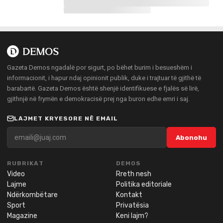
Gazeta Demos ngadalë por sigurt, po bëhet burim i besueshëm i
informacionit, i hapur ndaj opinionit publik, duke i trajtuar të gjithë të
barabartë. Gazeta Demos është shenjë identifikuese e fjalës së lirë,
gjithnjë në frymën e demokracisë prej nga buron edhe emri i saj.
LAJMET KRYESORE NË EMAIL
Abonohu
RUBRIKAT
DEMOS
Video
Rreth nesh
Lajme
Politika editoriale
Ndërkombëtare
Kontakt
Sport
Privatësia
Magazine
Keni lajm?