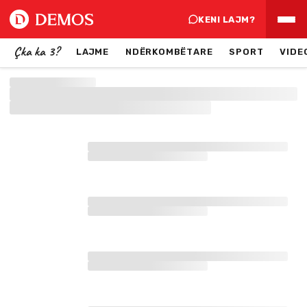
KENI LAJM?
Çka ka 3?
LAJME
NDËRKOMBËTARE
SPORT
VIDE