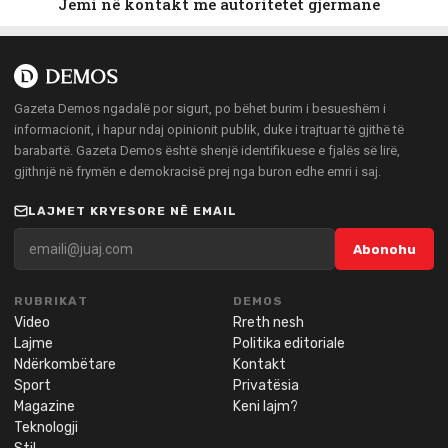
Jemi në kontakt me autoritetet gjermane
Gazeta Demos ngadalë por sigurt, po bëhet burim i besueshëm i
informacionit, i hapur ndaj opinionit publik, duke i trajtuar të gjithë të
barabartë. Gazeta Demos është shenjë identifikuese e fjalës së lirë,
gjithnjë në frymën e demokracisë prej nga buron edhe emri i saj.
LAJMET KRYESORE NË EMAIL
Abonohu
RUBRIKAT
DEMOS
Video
Rreth nesh
Lajme
Politika editoriale
Ndërkombëtare
Kontakt
Sport
Privatësia
Magazine
Keni lajm?
Teknologji