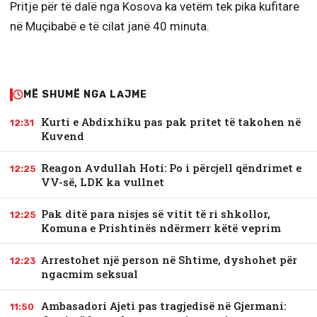
Pritje për të dalë nga Kosova ka vetëm tek pika kufitare
në Muçibabë e të cilat janë 40 minuta.
MË SHUMË NGA LAJME
Kurti e Abdixhiku pas pak pritet të takohen në
12:31
Kuvend
Reagon Avdullah Hoti: Po i përcjell qëndrimet e
12:25
VV-së, LDK ka vullnet
Pak ditë para nisjes së vitit të ri shkollor,
12:25
Komuna e Prishtinës ndërmerr këtë veprim
Arrestohet një person në Shtime, dyshohet për
12:23
ngacmim seksual
Ambasadori Ajeti pas tragjedisë në Gjermani:
11:50