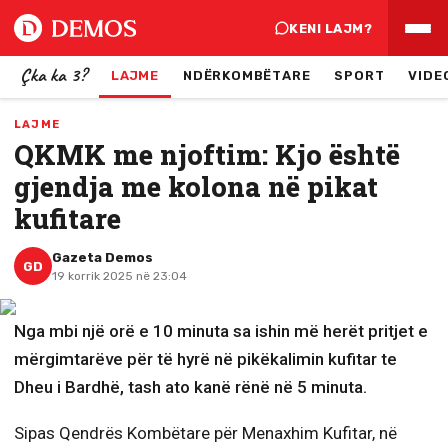
KENI LAJM?
Çka ka 3?
LAJME
NDËRKOMBËTARE
SPORT
VIDE
LAJME
QKMK me njoftim: Kjo është
gjendja me kolona në pikat
kufitare
Gazeta Demos
GD
19 korrik 2025 në 23:04
Nga mbi një orë e 10 minuta sa ishin më herët pritjet e
mërgimtarëve për të hyrë në pikëkalimin kufitar te
Dheu i Bardhë, tash ato kanë rënë në 5 minuta.
Sipas Qendrës Kombëtare për Menaxhim Kufitar, në